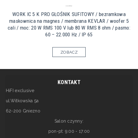
WORK IC 5 K PRO GŁOŚNIK SUFITOWY / bezramkowa
maskownica na magnes / membrana KEVLAR / woofer 5
cali / moc: 20 W RMS 100 V lub 80 W RMS 8 ohm / pasmo:
60 – 22.000 Hz / IP 65
ZOBACZ
KONTAKT
HiFI exclusive
ul.Witkowska 5a
62-200 Gniezno
Salon czynny:
pon-pt: 9:00 - 17:00