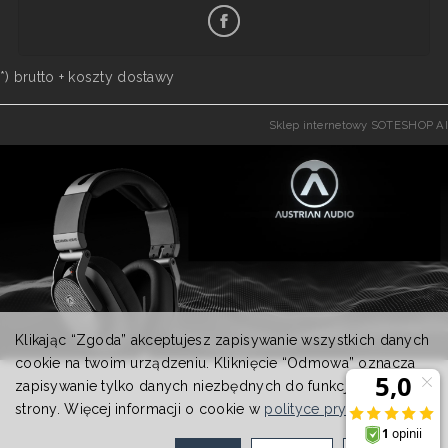
*) brutto +
koszty dostawy
Sklep internetowy SOTESHOP AI
Klikając “Zgoda” akceptujesz zapisywanie wszystkich danych
cookie na twoim urządzeniu. Kliknięcie “Odmowa” oznacza
zapisywanie tylko danych niezbędnych do funkcjonowania
strony. Więcej informacji o cookie w
polityce prywatności
.