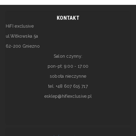
KONTAKT
HiFI exclusive
ul.Witkowska 5a
62-200 Gniezno
Salon czynny:
pon-pt: 9:00 - 17:00
sobota nieczynne
tel. +48 607 615 717
esklep@hifiexclusive.pl