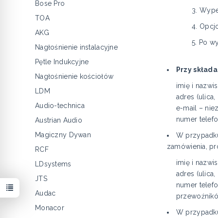
Bose Pro
3. Wypełnić 
TOA
4. Opcjonaln
AKG
5. Po wypełni
Nagłośnienie instalacyjne
Pętle Indukcyjne
Przy skład
Nagłośnienie kościołów
imię i nazwi
LDM
adres (ulica
Audio-technica
e-mail – nie
numer telef
Austrian Audio
Magiczny Dywan
W przypadku,
zamówienia, pr
RCF
imię i nazwi
LDsystems
adres (ulica
JTS
numer telef
Audac
przewoźnikó
Monacor
W przypadku