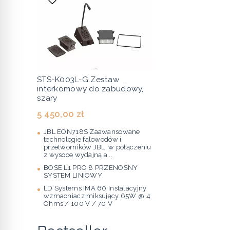
STS-K003L-G Zestaw
interkomowy do zabudowy,
szary
5 450,00 zł
JBL EON718S Zaawansowane
technologie falowodów i
przetworników JBL, w połączeniu
z wysoce wydajną a...
BOSE L1 PRO 8 PRZENOŚNY
SYSTEM LINIOWY
LD Systems IMA 60 Instalacyjny
wzmacniacz miksujący 65W @ 4
Ohms / 100 V / 70 V