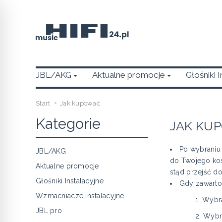
JBL/AKG
Aktualne promocje
Głośniki 
Start
Jak kupować
Kategorie
JAK KU
Po wybraniu 
JBL/AKG
do Twojego kos
Aktualne promocje
stąd przejść d
Głośniki Instalacyjne
Gdy zawarto
Wzmacniacze instalacyjne
1. Wybrać 
JBL pro
2. Wybrać s