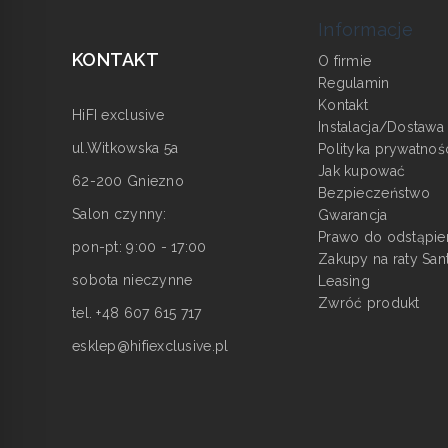
Informacje
KONTAKT
O firmie
Regulamin
Kontakt
HiFI exclusive
Instalacja/Dostawa
ul.Witkowska 5a
Polityka prywatnoś
Jak kupować
62-200 Gniezno
Bezpieczeństwo
Salon czynny:
Gwarancja
Prawo do odstąpie
pon-pt: 9:00 - 17:00
Zakupy na raty San
sobota nieczynne
Leasing
Zwróć produkt
tel. +48 607 615 717
esklep@hifiexclusive.pl