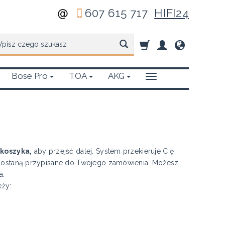
607 615 717
HIFI24
zukaj
Bose Pro
TOA
AKG
koszyka,
aby przejść dalej. System przekieruje Cię
 zostaną przypisane do Twojego zamówienia. Możesz
a.
eży: