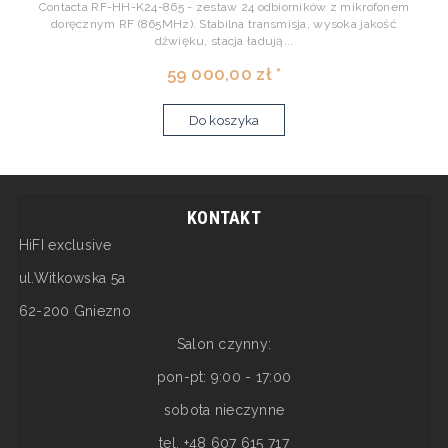
Contacta RF-HH-K24-865 - zestaw 24 odbiorników z mikrofonem
doręcznym RF (865MHz). Stabilna transmisja, wysoka jakość
dźwięku, stacja ładują...
59 000,00 zł *
Do koszyka
KONTAKT
HiFI exclusive
ul.Witkowska 5a
62-200 Gniezno
Salon czynny:
pon-pt: 9:00 - 17:00
sobota nieczynne
tel. +48 607 615 717