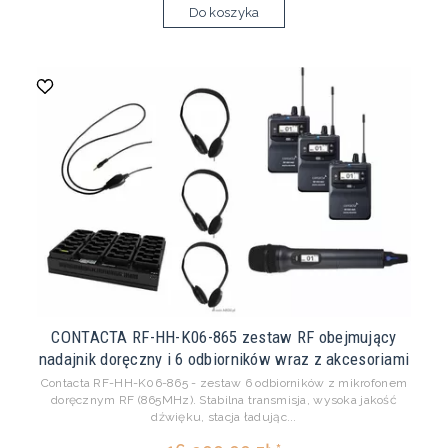
Do koszyka
CONTACTA RF-HH-K06-865 zestaw RF obejmujący
nadajnik doręczny i 6 odbiorników wraz z akcesoriami
Contacta RF-HH-K06-865 - zestaw 6 odbiorników z mikrofonem
doręcznym RF (865MHz). Stabilna transmisja, wysoka jakość
dźwięku, stacja ładując...