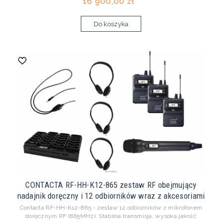
16 900,00 zł *
Do koszyka
CONTACTA RF-HH-K12-865 zestaw RF obejmujący
nadajnik doręczny i 12 odbiorników wraz z akcesoriami
Contacta RF-HH-K12-865 - zestaw 12 odbiorników z mikrofonem
doręcznym RF (865MHz). Stabilna transmisja, wysoka jakość