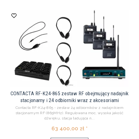
CONTACTA RF-K24-865 zestaw RF obejmujący nadajnik
stacjonarny i 24 odbiorniki wraz z akcesoriami
Contacta RF-K24-865 - zestaw 24 odbiorników z nadajnikiem
stacjonarnym RF (865MHz). Regulowana moc, wysoka jakość
dźwięku, stacja ładująca n...
63 400,00 zł *