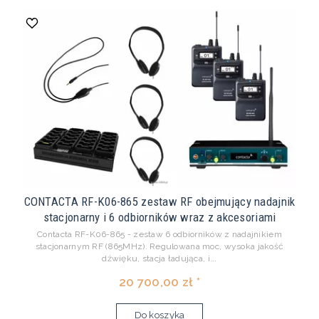
CONTACTA RF-K06-865 zestaw RF obejmujący nadajnik
stacjonarny i 6 odbiorników wraz z akcesoriami
Contacta RF-K06-865 - zestaw 6 odbiorników z nadajnikiem
stacjonarnym RF (865MHz). Regulowana moc, wysoka jakość
dźwięku, stacja ładująca, i...
20 700,00 zł *
Do koszyka