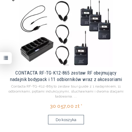
CONTACTA RF-TG-K12-865 zestaw RF obejmujący
nadajnik bodypack i 11 odbiorników wraz z akcesoriami
Contacta RF-TG-K12-865 to zestaw tour guide z 1 nadajnikiem, 11
odbiornikami, pętlami indukcyjnymi, słuchawkami i dwoma stacjami
ładowania. ...
30 057,00 zł *
Do koszyka