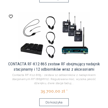
CONTACTA RF-K12-865 zestaw RF obejmujący nadajnik
stacjonarny i 12 odbiorników wraz z akcesoriami
Contacta RF-K12-865 - zestaw 12 odbiorników z nadajnikiem
stacjonarnym RF (865MHz). Regulowana moc, wysoka jakość
dźwięku, dwie stacje ładuj...
35 700,00 zł *
Do koszyka