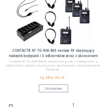
CONTACTA RF-TG-K06-865 zestaw RF obejmujący
nadajnik bodypack i 5 odbiorników wraz z akcesoriami
Contacta RF-TG-K06-865 to zestaw tour guide z 1 nadajnikiem, 5
odbiornikami, pętlami indukcyjnymi, słuchawkami i stacją ładowania.
Zasięg do...
15 084,00 zł *
Do koszyka