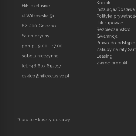
Kontakt
HiFI exclusive
Instalacja/Dostawa
ul.Witkowska 5a
Polityka prywatnoś
Jak kupować
62-200 Gniezno
Bezpieczeństwo
Salon czynny:
Gwarancja
Prawo do odstąpie
pon-pt: 9:00 - 17:00
Zakupy na raty San
sobota nieczynne
Leasing
Zwróć produkt
tel. +48 607 615 717
esklep@hifiexclusive.pl
*) brutto +
koszty dostawy