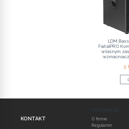
LDM Bass
FaitalPRO Ko
własnym za
wzmacniacz
5 
Informacje
KONTAKT
O firmie
Regulamin