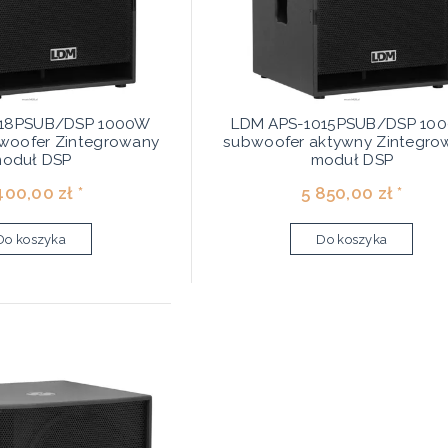
218PSUB/DSP 1000W
LDM APS-1015PSUB/DSP 10
woofer Zintegrowany
subwoofer aktywny Zintegro
oduł DSP
moduł DSP
400,00 zł *
5 850,00 zł *
Do koszyka
Do koszyka