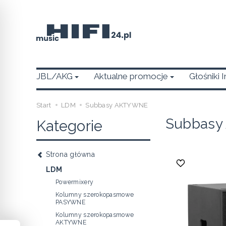
JBL/AKG
Aktualne promocje
Głośniki 
Start
LDM
Subbasy AKTYWNE
Subbas
Kategorie
Strona główna
LDM
Powermixery
Kolumny szerokopasmowe
PASYWNE
Kolumny szerokopasmowe
AKTYWNE