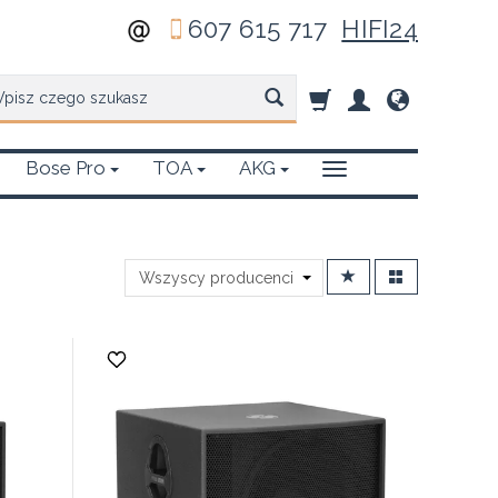
607 615 717
HIFI24
zukaj
Bose Pro
TOA
AKG