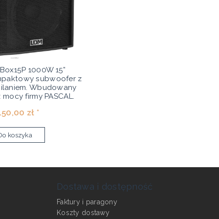
Box15P 1000W 15”
mpaktowy subwoofer z
silaniem. Wbudowany
 mocy firmy PASCAL.
150,00 zł *
Do koszyka
Dostawa i dostępność
Faktury i paragony
Koszty dostawy