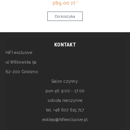
389,00 zł *
Do koszyka
KONTAKT
HiFI exclusive
ul.Witkowska 5a
62-200 Gniezno
Salon czynny:
pon-pt: 9:00 - 17:00
sobota nieczynne
tel. +48 607 615 717
esklep@hifiexclusive.pl