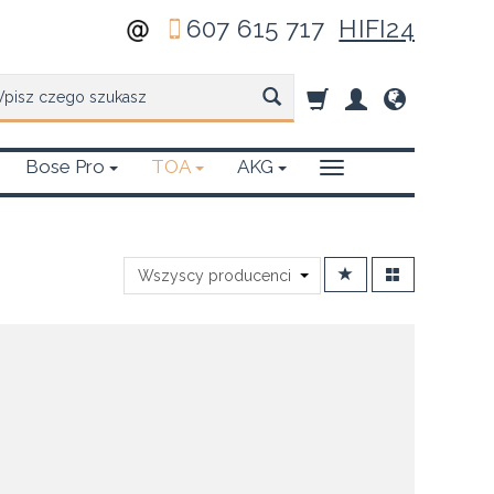
607 615 717
HIFI24
zukaj
Bose Pro
TOA
AKG