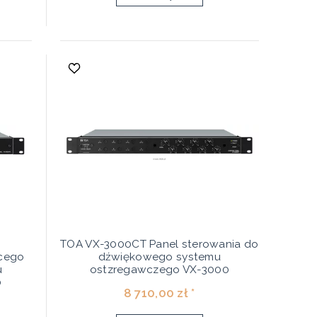
TOA VX-3000CT Panel sterowania do
cego
dźwiękowego systemu
u
ostzregawczego VX-3000
0
8 710,00 zł *