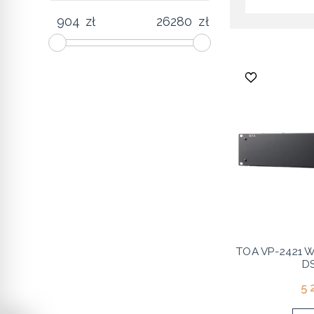
zł
zł
TOA VP-2421 
D
5 