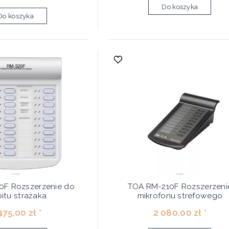
Do koszyka
Do koszyka
0F Rozszerzenie do
TOA RM-210F Rozszerzeni
pitu strażaka
mikrofonu strefowego
475,00 zł *
2 080,00 zł *