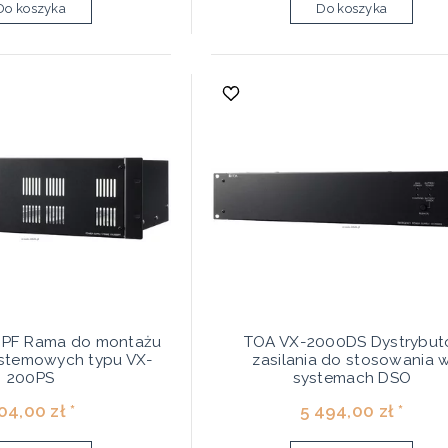
Do koszyka
Do koszyka
PF Rama do montażu
TOA VX-2000DS Dystrybut
ystemowych typu VX-
zasilania do stosowania 
200PS
systemach DSO
04,00 zł *
5 494,00 zł *