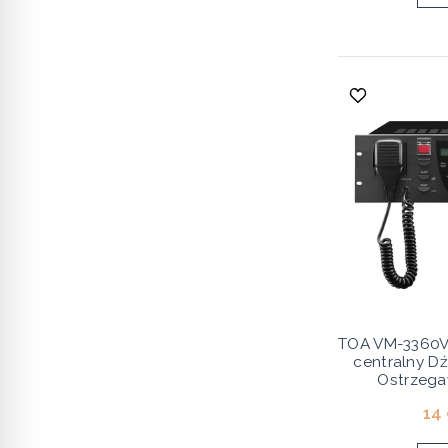
TOA VM-3360V
centralny 
Ostrzeg
14 