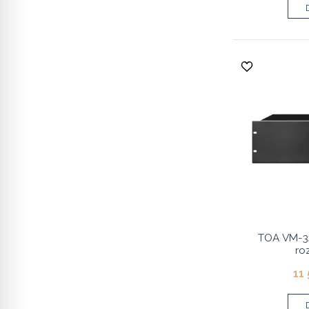
TOA VM-3
ro
11 