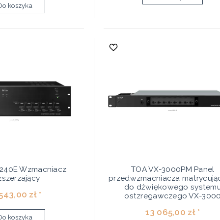
Do koszyka
240E Wzmacniacz
TOA VX-3000PM Panel
zszerzający
przedwzmacniacza matrycują
do dźwiękowego system
543,00 zł *
ostzregawczego VX-300
13 065,00 zł *
Do koszyka