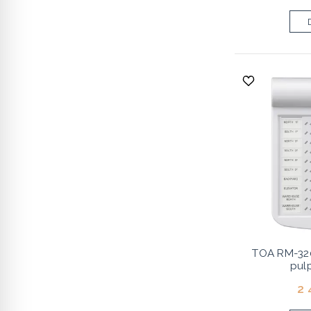
TOA RM-32
pul
2 