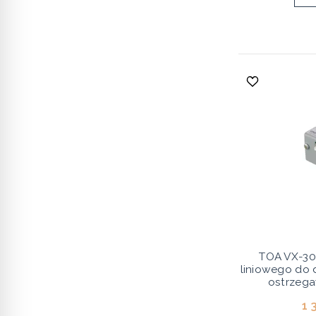
TOA VX-30
liniowego do
ostrzeg
1 