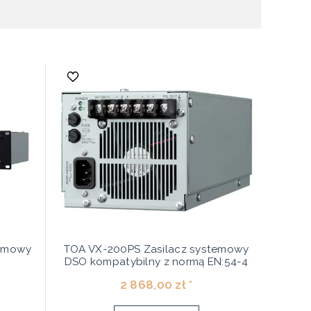
temowy
TOA VX-200PS Zasilacz systemowy
DSO kompatybilny z normą EN:54-4
2 868,00 zł *