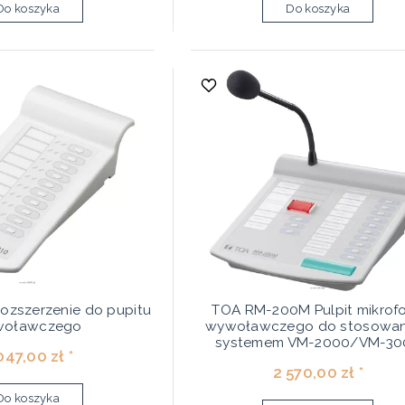
Do koszyka
Do koszyka
ozszerzenie do pupitu
TOA RM-200M Pulpit mikrof
woławczego
wywoławczego do stosowan
systemem VM-2000/VM-30
047,00 zł *
2 570,00 zł *
Do koszyka