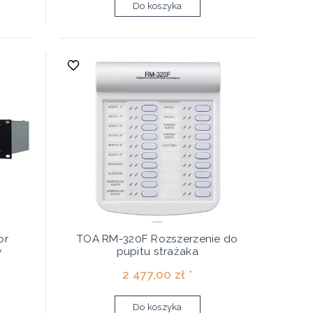
Do koszyka
or
TOA RM-320F Rozszerzenie do
w
pupitu strażaka
2 477,00 zł *
Do koszyka