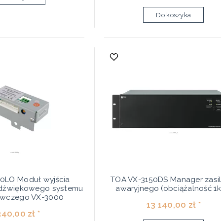
Do koszyka
0LO Moduł wyjścia
TOA VX-3150DS Manager zasil
 dźwiękowego systemu
awaryjnego (obciążalność 1
awczego VX-3000
13 140,00 zł *
340,00 zł *