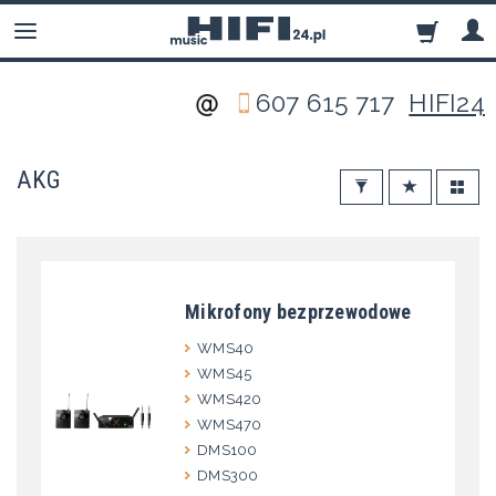
607 615 717
HIFI24
AKG
Mikrofony bezprzewodowe
WMS40
WMS45
WMS420
WMS470
DMS100
DMS300