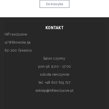
Do koszyka
KONTAKT
HiFI exclusive
ul.Witkowska 5a
62-200 Gniezno
Salon czynny:
pon-pt: 9:00 - 17:00
sobota nieczynne
tel. +48 607 615 717
esklep@hifiexclusive.pl