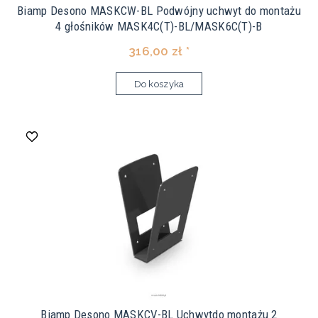
Biamp Desono MASKCW-BL Podwójny uchwyt do montażu
4 głośników MASK4C(T)-BL/MASK6C(T)-B
316,00 zł *
Do koszyka
Biamp Desono MASKCV-BL Uchwytdo montażu 2