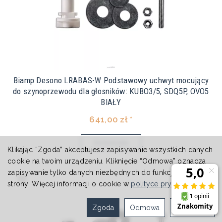
Biamp Desono LRABAS-W Podstawowy uchwyt mocujący
do szynoprzewodu dla głosników: KUBO3/5, SDQ5P, OVO5
BIAŁY
641,00 zł *
Do koszyka
Klikając “Zgoda” akceptujesz zapisywanie wszystkich danych
cookie na twoim urządzeniu. Kliknięcie “Odmowa” oznacza
zapisywanie tylko danych niezbędnych do funkcjonowania
strony. Więcej informacji o cookie w
polityce prywatności
.
Zgoda
Odmowa
Ustawienia