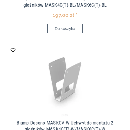
głośników MASK4C(T)-BL/MASK6C(T)-BL
197,00 zł *
Do koszyka
Biamp Desono MASKCV-W Uchwyt do montażu 2
głośników MASK4C(T)-W/MASK6C(T)-W