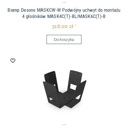
Biamp Desono MASKCW-W Podwójny uchwyt do montażu
4 głośników MASK4C(T)-BL/MASK6C(T)-B
316,00 zł *
Do koszyka