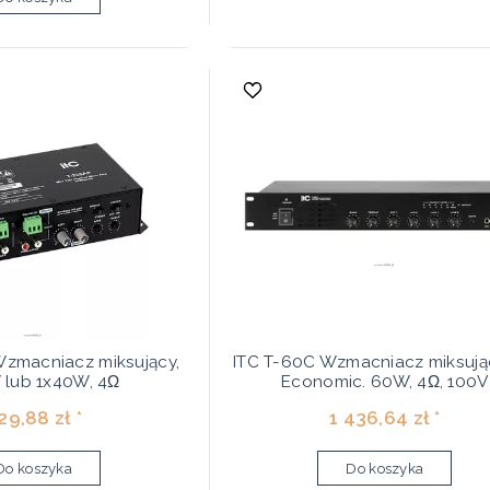
Wzmacniacz miksujący,
ITC T-60C Wzmacniacz miksując
 lub 1x40W, 4Ω
Economic. 60W, 4Ω, 100V
29,88 zł *
1 436,64 zł *
Do koszyka
Do koszyka