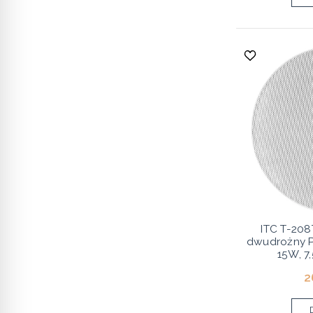
ITC T-208
dwudrożny P
15W, 7
2