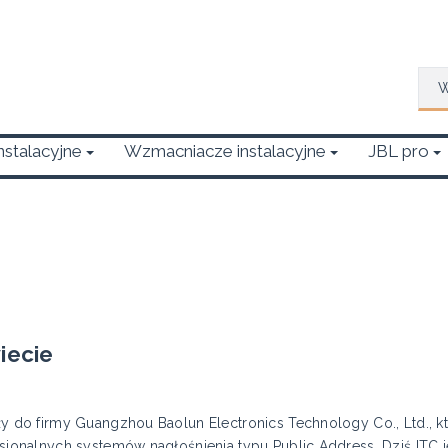
Wys
Instalacyjne
Wzmacniacze instalacyjne
JBL pro
iecie
y do firmy Guangzhou Baolun Electronics Technology Co., Ltd., któ
esjonalnych systemów nagłośnienia typu Public Address. Dziś ITC