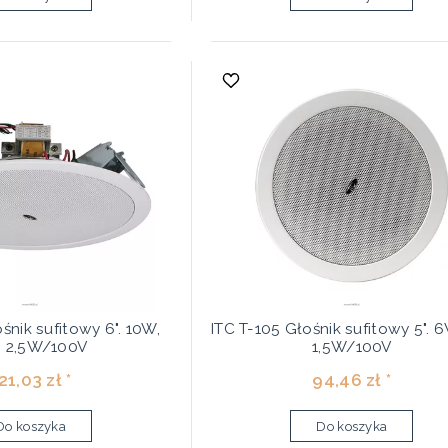
śnik sufitowy 6". 10W,
ITC T-105 Głośnik sufitowy 5". 
 2,5W/100V
1,5W/100V
21,03 zł *
94,46 zł *
Do koszyka
Do koszyka