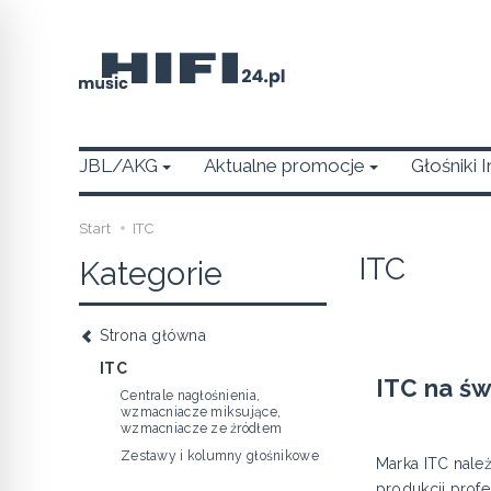
JBL/AKG
Aktualne promocje
Głośniki 
Start
ITC
ITC
Kategorie
Strona główna
ITC
ITC na św
Centrale nagłośnienia,
wzmacniacze miksujące,
wzmacniacze ze źródłem
Zestawy i kolumny głośnikowe
Marka ITC należ
produkcji prof