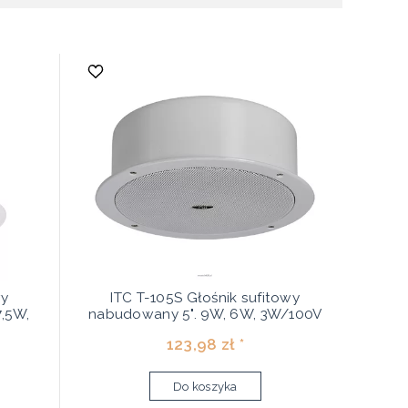
wy
ITC T-105S Głośnik sufitowy
7,5W,
nabudowany 5". 9W, 6W, 3W/100V
123,98 zł *
Do koszyka