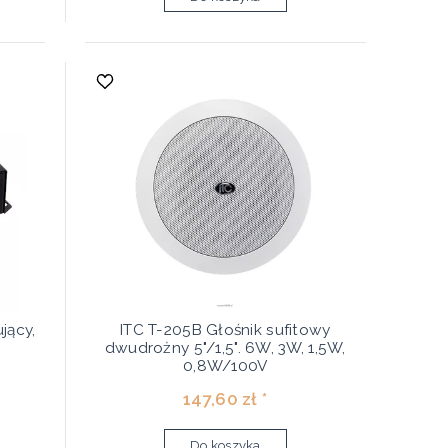
jący,
ITC T-205B Głośnik sufitowy
dwudrożny 5"/1,5". 6W, 3W, 1,5W,
0,8W/100V
147,60 zł *
Do koszyka