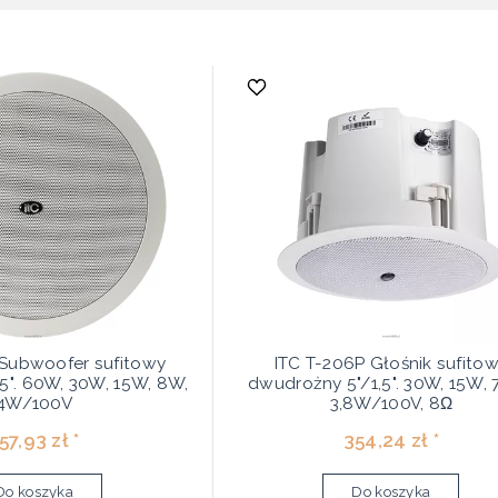
 Subwoofer sufitowy
ITC T-206P Głośnik sufito
5". 60W, 30W, 15W, 8W,
dwudrożny 5"/1,5". 30W, 15W, 
4W/100V
3,8W/100V, 8Ω
57,93 zł *
354,24 zł *
Do koszyka
Do koszyka