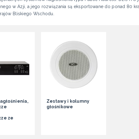
znego w Azji, a jego rozwiązania są eksportowane do ponad 80 kr
krajów Bliskiego Wschodu.
agłośnienia,
Zestawy i kolumny
cze
głośnikowe
ze ze