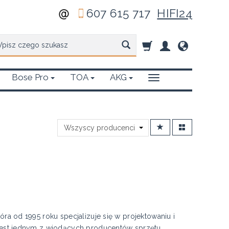
607 615 717
HIFI24
zukaj
Bose Pro
TOA
AKG
ra od 1995 roku specjalizuje się w projektowaniu i
 jest jednym z wiodących producentów sprzętu