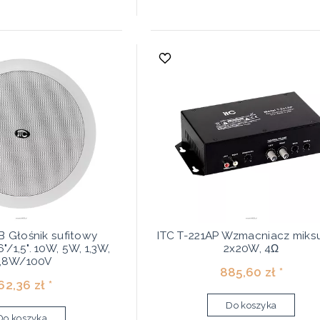
B Głośnik sufitowy
ITC T-221AP Wzmacniacz miksu
/1,5". 10W, 5W, 1,3W,
2x20W, 4Ω
,8W/100V
885,60 zł *
62,36 zł *
Do koszyka
Do koszyka