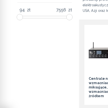
elektroakustyc
zł
zł
USA, Azji oraz 
Centrale n
wzmacnia
miksujące,
wzmacniac
źródłem