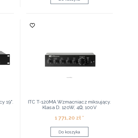
y 19".
ITC T-120MA Wzmacniacz miksujący.
Klasa D. 120W, 4Ω, 100V
1 771,20 zł *
Do koszyka