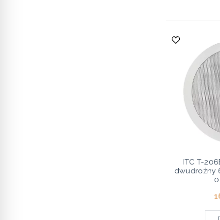
ITC T-206
dwudrożny 6"
0
1