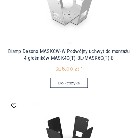
Biamp Desono MASKCW-W Podwójny uchwyt do montażu
4 głośników MASK4C(T)-BL/MASK6C(T)-B
316,00 zł *
Do koszyka