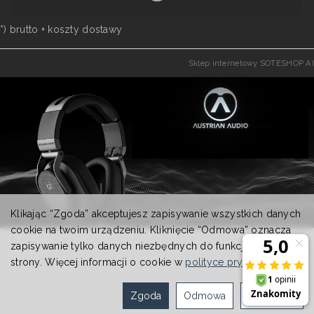
*) brutto +
koszty dostawy
Sklep internetowy SOTESHOP AI
Klikając “Zgoda” akceptujesz zapisywanie wszystkich danych
cookie na twoim urządzeniu. Kliknięcie “Odmowa” oznacza
zapisywanie tylko danych niezbędnych do funkcjonowania
strony. Więcej informacji o cookie w
polityce prywatności
.
Zgoda
Odmowa
Ustawienia