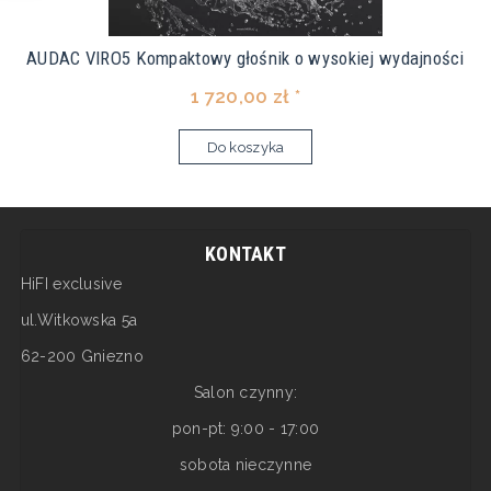
AUDAC VIRO5 Kompaktowy głośnik o wysokiej wydajności
1 720,00 zł *
Do koszyka
KONTAKT
HiFI exclusive
ul.Witkowska 5a
62-200 Gniezno
Salon czynny:
pon-pt: 9:00 - 17:00
sobota nieczynne