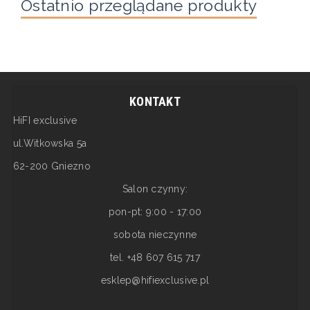
Ostatnio przeglądane produkty
KONTAKT
HiFI exclusive
ul.Witkowska 5a
62-200 Gniezno
Salon czynny:
pon-pt: 9:00 - 17:00
sobota nieczynne
tel. +48 607 615 717
esklep@hifiexclusive.pl