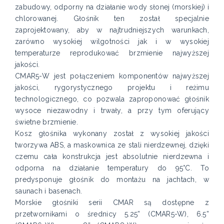
zabudowy, odporny na działanie wody słonej (morskiej) i
chlorowanej. Głośnik ten został specjalnie
zaprojektowany, aby w najtrudniejszych warunkach,
zarówno wysokiej wilgotności jak i w wysokiej
temperaturze reprodukować brzmienie najwyższej
jakości.
CMAR5-W jest połączeniem komponentów najwyższej
jakości, rygorystycznego projektu i reżimu
technologicznego, co pozwala zaproponować głośnik
wysoce niezawodny i trwały, a przy tym oferujący
świetne brzmienie.
Kosz głośnika wykonany został z wysokiej jakości
tworzywa ABS, a maskownica ze stali nierdzewnej, dzięki
czemu cała konstrukcja jest absolutnie nierdzewna i
odporna na działanie temperatury do 95°C. To
predysponuje głośnik do montażu na jachtach, w
saunach i basenach.
Morskie głośniki serii CMAR są dostępne z
przetwornikami o średnicy 5.25” (CMAR5-W), 6.5”