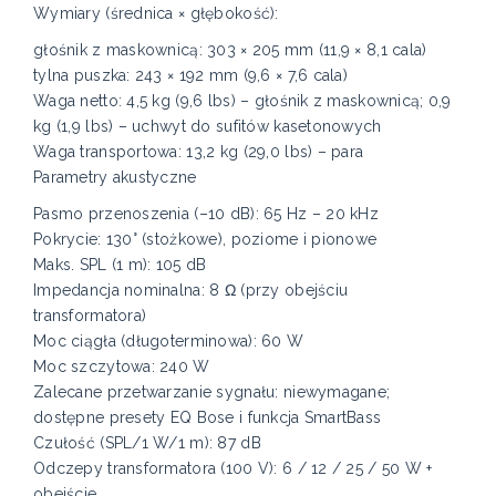
Wymiary (średnica × głębokość):
głośnik z maskownicą: 303 × 205 mm (11,9 × 8,1 cala)
tylna puszka: 243 × 192 mm (9,6 × 7,6 cala)
Waga netto: 4,5 kg (9,6 lbs) – głośnik z maskownicą; 0,9
kg (1,9 lbs) – uchwyt do sufitów kasetonowych
Waga transportowa: 13,2 kg (29,0 lbs) – para
Parametry akustyczne
Pasmo przenoszenia (–10 dB): 65 Hz – 20 kHz
Pokrycie: 130° (stożkowe), poziome i pionowe
Maks. SPL (1 m): 105 dB
Impedancja nominalna: 8 Ω (przy obejściu
transformatora)
Moc ciągła (długoterminowa): 60 W
Moc szczytowa: 240 W
Zalecane przetwarzanie sygnału: niewymagane;
dostępne presety EQ Bose i funkcja SmartBass
Czułość (SPL/1 W/1 m): 87 dB
Odczepy transformatora (100 V): 6 / 12 / 25 / 50 W +
obejście