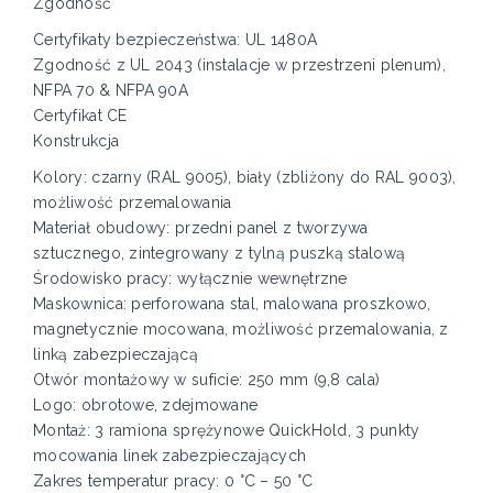
Zgodność
Certyfikaty bezpieczeństwa: UL 1480A
Zgodność z UL 2043 (instalacje w przestrzeni plenum),
NFPA 70 & NFPA 90A
Certyfikat CE
Konstrukcja
Kolory: czarny (RAL 9005), biały (zbliżony do RAL 9003),
możliwość przemalowania
Materiał obudowy: przedni panel z tworzywa
sztucznego, zintegrowany z tylną puszką stalową
Środowisko pracy: wyłącznie wewnętrzne
Maskownica: perforowana stal, malowana proszkowo,
magnetycznie mocowana, możliwość przemalowania, z
linką zabezpieczającą
Otwór montażowy w suficie: 250 mm (9,8 cala)
Logo: obrotowe, zdejmowane
Montaż: 3 ramiona sprężynowe QuickHold, 3 punkty
mocowania linek zabezpieczających
Zakres temperatur pracy: 0 °C – 50 °C