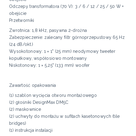
Odczepy transformatora (70 V): 3 / 6 / 12 / 25 / 50 W +
obejście
Przetworniki
Zwrotnica: 1,8 kHz, pasywna 2-drożna
Zabezpieczenie: zalecany filtr górnoprzepustowy 65 Hz
(24 dB/okt.)
Wysokotonowy: 1 × 1" (25 mm) neodymowy tweeter
kopułkowy, współosiowo montowany
Niskotonowy: 1 × 5,25" (133 mm) woofer
Zawartość opakowania
(1) szablon wycięcia otworu montażowego
(2) głośniki DesignMax DM5C
(2) maskownice
(2) uchwyty do montażu w sufitach kasetonowych (tile
bridges)
(1) instrukcja instalacji