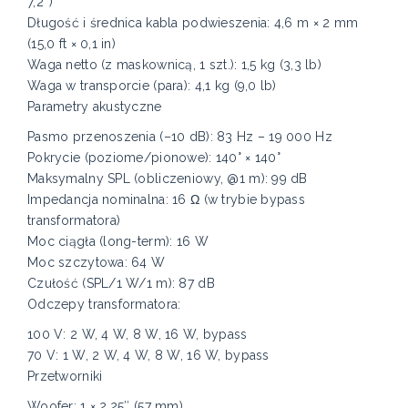
7,2″)
Długość i średnica kabla podwieszenia: 4,6 m × 2 mm
(15,0 ft × 0,1 in)
Waga netto (z maskownicą, 1 szt.): 1,5 kg (3,3 lb)
Waga w transporcie (para): 4,1 kg (9,0 lb)
Parametry akustyczne
Pasmo przenoszenia (–10 dB): 83 Hz – 19 000 Hz
Pokrycie (poziome/pionowe): 140° × 140°
Maksymalny SPL (obliczeniowy, @1 m): 99 dB
Impedancja nominalna: 16 Ω (w trybie bypass
transformatora)
Moc ciągła (long-term): 16 W
Moc szczytowa: 64 W
Czułość (SPL/1 W/1 m): 87 dB
Odczepy transformatora:
100 V: 2 W, 4 W, 8 W, 16 W, bypass
70 V: 1 W, 2 W, 4 W, 8 W, 16 W, bypass
Przetworniki
Woofer: 1 × 2,25″ (57 mm)