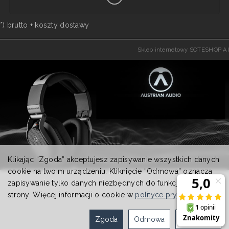
*) brutto +
koszty dostawy
Sklep internetowy SOTESHOP AI
Klikając “Zgoda” akceptujesz zapisywanie wszystkich danych
cookie na twoim urządzeniu. Kliknięcie “Odmowa” oznacza
zapisywanie tylko danych niezbędnych do funkcjonowania
strony. Więcej informacji o cookie w
polityce prywatności
.
Zgoda
Odmowa
Ustawienia