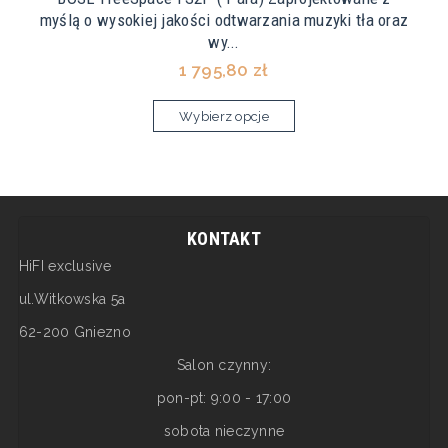
myślą o wysokiej jakości odtwarzania muzyki tła oraz
wy...
1 795,80 zł
Wybierz opcje
KONTAKT
HiFI exclusive
ul.Witkowska 5a
62-200 Gniezno
Salon czynny:
pon-pt: 9:00 - 17:00
sobota nieczynne