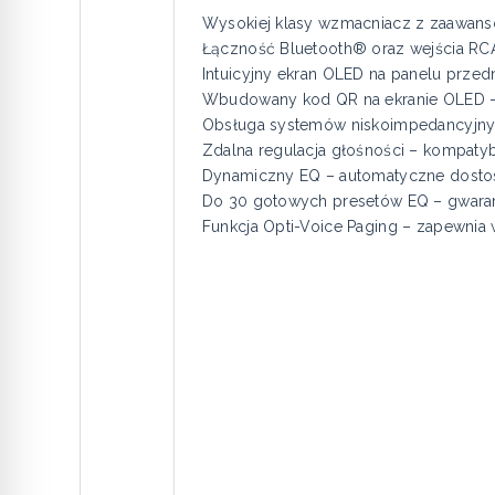
Wysokiej klasy wzmacniacz z zaawanso
Łączność Bluetooth® oraz wejścia RCA
Intuicyjny ekran OLED na panelu przed
Wbudowany kod QR na ekranie OLED – b
Obsługa systemów niskoimpedancyjnych (
Zdalna regulacja głośności – kompatyb
Dynamiczny EQ – automatyczne dostoso
Do 30 gotowych presetów EQ – gwaranc
Funkcja Opti-Voice Paging – zapewni