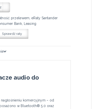
z
atność przelewem, eRaty Santander
nsumer Bank, Leasing
Sprawdź raty
nia
iacze audio do
o nagłośnieniu komercyjnym – od
yposażono w Bluetooth® 5.0 oraz