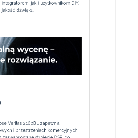
 integratorom, jak i użytkownikom DIY.
 jakość dźwięku.
m
se Veritas 2160BL zapewnia
towych i przestrzeniach komercyjnych,
z zaawansowane strojenie DSP, co