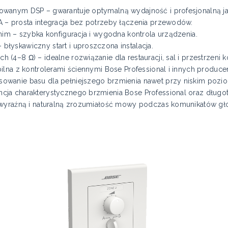
wanym DSP – gwarantuje optymalną wydajność i profesjonalną ja
 – prosta integracja bez potrzeby łączenia przewodów.
nim – szybka konfiguracja i wygodna kontrola urządzenia.
łyskawiczny start i uproszczona instalacja.
4–8 Ω) – idealne rozwiązanie dla restauracji, sal i przestrzeni 
ilna z kontrolerami ściennymi Bose Professional i innych produce
wanie basu dla pełniejszego brzmienia nawet przy niskim pozio
ja charakterystycznego brzmienia Bose Professional oraz długot
a wyraźną i naturalną zrozumiałość mowy podczas komunikatów g