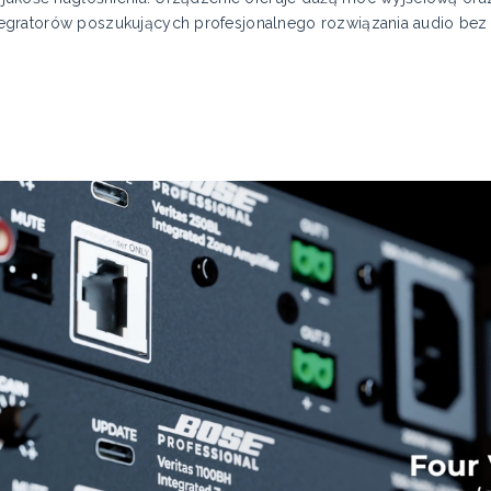
egratorów poszukujących profesjonalnego rozwiązania audio be