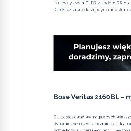
intuicyjny ekran OLED z kodem QR do sz
Dzięki czterem dostępnym modelom, wz
Bose Veritas 2160BL –
Dla zastosowań wymagających większe
dynamiczne i czyste brzmienie. Idealni
gdzie liczy się niezawodność i wysoka