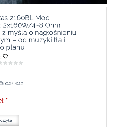
tas 2160BL Moc
a: 2x160W/4-8 Ohm
 z myślą o nagłośnieniu
ym – od muzyki tła i
o planu
:
892119-4110
ł *
koszyka