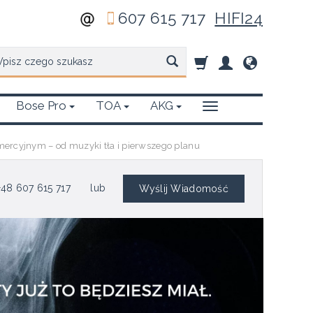
607 615 717
HIFI24
zukaj
Bose Pro
TOA
AKG
ercyjnym – od muzyki tła i pierwszego planu
48 607 615 717
lub
Wyślij Wiadomość