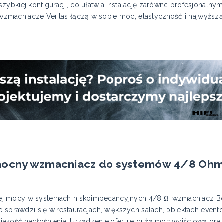
ybkiej konfiguracji, co ułatwia instalację zarówno profesjonalnym
macniacze Veritas łączą w sobie moc, elastyczność i najwyższą
 mocny wzmacniacz do systemów 4/8 Oh
j mocy w systemach niskoimpedancyjnych 4/8 Ω, wzmacniacz Bo
e sprawdzi się w restauracjach, większych salach, obiektach even
 jakość nagłośnienia. Urządzenie oferuje dużą moc wyjściową ora