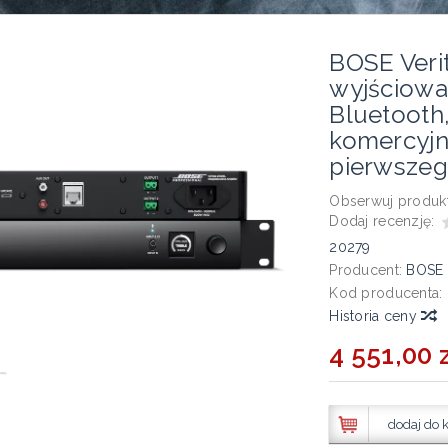
BOSE Veri
wyjściow
Bluetooth,
komercyjn
pierwszeg
Obserwuj produkt
Dodaj recenzję:
20279
Producent:
BOSE
Kod producenta:
Historia ceny
4 551,00 z
dodaj do 