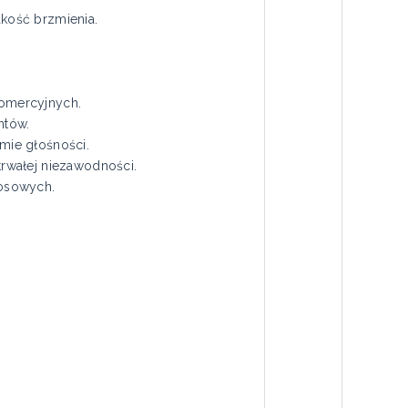
kość brzmienia.
komercyjnych.
ntów.
mie głośności.
rwałej niezawodności.
łosowych.