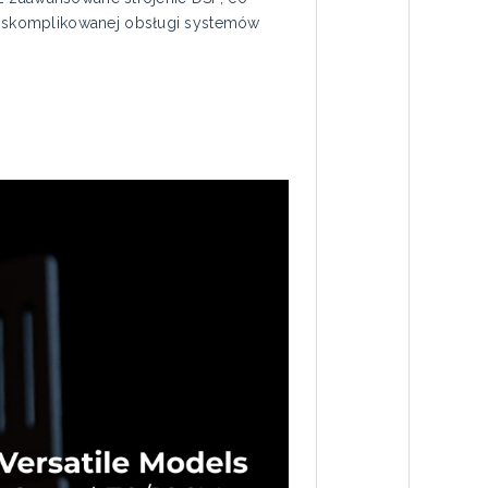
z skomplikowanej obsługi systemów