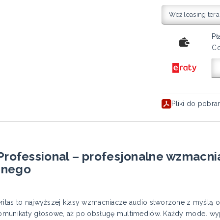
Weź leasing tera
Pł
Co
Pliki do pobra
 Professional – profesjonalne wzmacn
jnego
eritas to najwyższej klasy wzmacniacze audio stworzone z myślą 
 komunikaty głosowe, aż po obsługę multimediów. Każdy model w