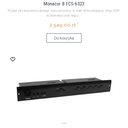
Monacor B FCS-6323
Pulpit przewodniczącego wpuszczany w blat Wbudowany chip DSP:
automatyczna regu...
2 549,00 zł *
Do koszyka