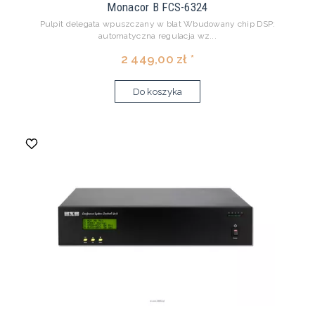
Monacor B FCS-6324
Pulpit delegata wpuszczany w blat Wbudowany chip DSP:
automatyczna regulacja wz...
2 449,00 zł *
Do koszyka