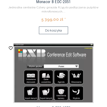
Monacor B EDC-2051
Jednostka centralna Cztery gniazda RJ45 do podłączania pulpitów
mikrofonowych,...
5 399,00 zł *
Do koszyka