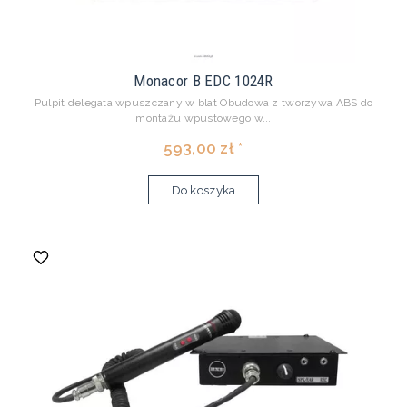
Monacor B EDC 1024R
Pulpit delegata wpuszczany w blat Obudowa z tworzywa ABS do
montażu wpustowego w...
593,00 zł *
Do koszyka