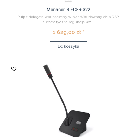
Monacor B FCS-6322
Pulpit delegata wpuszczany w blat Wbudowany chip DSP:
automatyczna regulacja wz...
1 629,00 zł *
Do koszyka