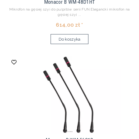
Monacor B WM-48D1HT
Mikrofon na gęsiej szyi do pulpitów serii FUN Elegancki mikrofon na
gęsiej szyi ...
614,00 zł *
Do koszyka