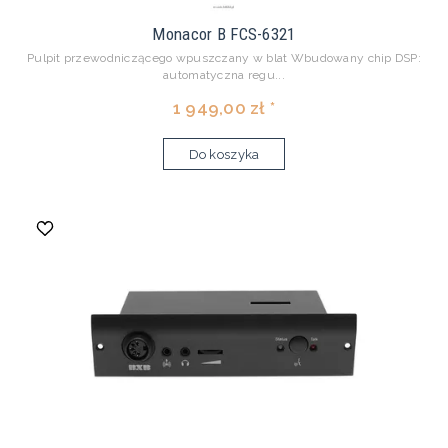
Monacor B FCS-6321
Pulpit przewodniczącego wpuszczany w blat Wbudowany chip DSP:
automatyczna regu...
1 949,00 zł *
Do koszyka