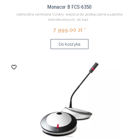
Monacor B FCS-6350
Jednostka centralna Cztery wejścia do podłączania pulpitów
mikrofonowych, do każ...
7 999,00 zł *
Do koszyka