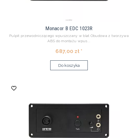
Monacor B EDC 1023R
Pulpit przewodniczącego wpuszczany w blat Obudowa z tworzywa
ABS do montażu wpus...
687,00 zł *
Do koszyka