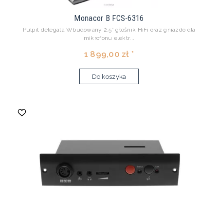
Monacor B FCS-6316
Pulpit delegata Wbudowany 2.5” głośnik HiFi oraz gniazdo dla
mikrofonu elektr...
1 899,00 zł *
Do koszyka