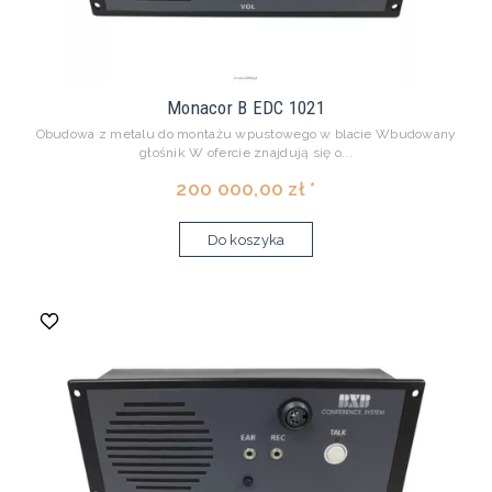
Monacor B EDC 1021
Obudowa z metalu do montażu wpustowego w blacie Wbudowany
głośnik W ofercie znajdują się o...
200 000,00 zł *
Do koszyka