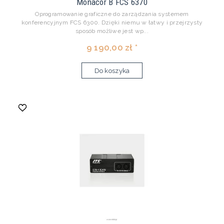
Monacor B FCS 6370
Oprogramowanie graficzne do zarządzania systemem
konferencyjnym FCS 6300. Dzięki niemu w łatwy i przejrzysty
sposób możliwe jest wp...
9 190,00 zł *
Do koszyka