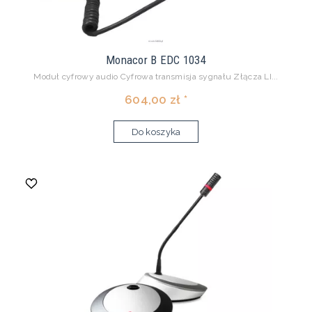
Monacor B EDC 1034
Moduł cyfrowy audio Cyfrowa transmisja sygnału Złącza LI...
604,00 zł *
Do koszyka