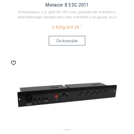
Monacor B EDC-2011
Wbudowany 2.5” głośnik HiFi oraz gniazdo dla mikrofonu
elektretowego (dostarczany bez mikrofonu na gęsiej szyi)
1 079,00 zł *
Do koszyka