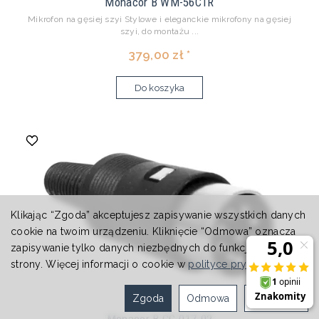
Monacor B WM-56C1R
Mikrofon na gęsiej szyi Stylowe i eleganckie mikrofony na gęsiej
szyi, do montażu ...
379,00 zł *
Do koszyka
Klikając “Zgoda” akceptujesz zapisywanie wszystkich danych
cookie na twoim urządzeniu. Kliknięcie “Odmowa” oznacza
zapisywanie tylko danych niezbędnych do funkcjonowania
strony. Więcej informacji o cookie w
polityce prywatności
.
Zgoda
Odmowa
Ustawienia
Monacor B CC-017-02