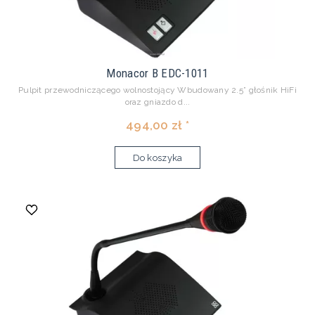
Monacor B EDC-1011
Pulpit przewodniczącego wolnostojący Wbudowany 2.5” głośnik HiFi
oraz gniazdo d...
494,00 zł *
Do koszyka