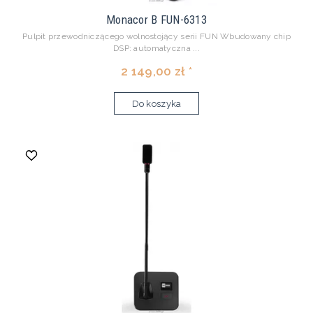
Monacor B FUN-6313
Pulpit przewodniczącego wolnostojący serii FUN Wbudowany chip
DSP: automatyczna ...
2 149,00 zł *
Do koszyka