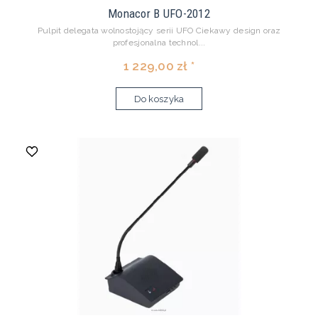
Monacor B UFO-2012
Pulpit delegata wolnostojący serii UFO Ciekawy design oraz
profesjonalna technol...
1 229,00 zł *
Do koszyka