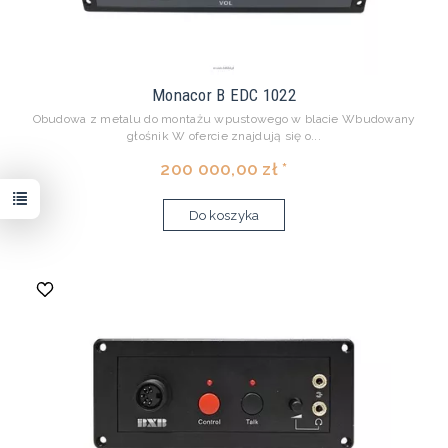
Monacor B EDC 1022
Obudowa z metalu do montażu wpustowego w blacie Wbudowany
głośnik W ofercie znajdują się o...
200 000,00 zł *
Do koszyka