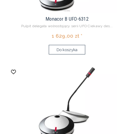
Monacor B UFO-6312
Pulpit delegata wolnostojący serii UFO Ciekawy des...
1 629,00 zł *
Do koszyka