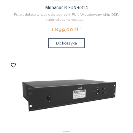
Monacor B FUN-6314
Pulpit delegata wolnostojący serii FUN Wbudowany chip DSP:
automatyczna regulacj...
1 899,00 zł *
Do koszyka