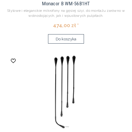
Monacor B WM-56B1HT
Stylowe i eleganckie mikrofony na gęsiej szyi, do montażu zarówno w
wolnostojących, jak i wpustowych pulpitach.
474,00 zł *
Do koszyka