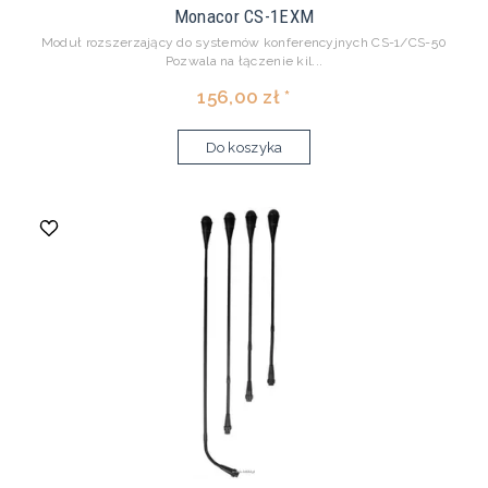
Monacor CS-1EXM
Moduł rozszerzający do systemów konferencyjnych CS-1/CS-50
Pozwala na łączenie kil...
156,00 zł *
Do koszyka