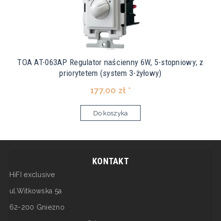
TOA AT-063AP Regulator naścienny 6W, 5-stopniowy; z
priorytetem (system 3-żyłowy)
177,00 zł *
Do koszyka
KONTAKT
HiFI exclusive
ul.Witkowska 5a
62-200 Gniezno