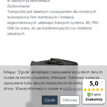
w ciasnych przestrzeniach
Zastosowanie:
Transporter jest idealnym rozwiązaniem dla mobilnych
wykonawców, firm eventowych i instalacji
nagłośnieniowych, ułatwiając transport systemu JBL PRX
ONE na sceny, do sal konferencyjnych czy obiektów
sakralnych.
Klikając “Zgoda” akceptujesz zapisywanie wszystkich danych
cookie na twoim urządzeniu. Kliknięcie “Odmowa” oznacza
zapisywanie tylko danych niezbędnych do funkcjonowania
strony. Więcej informacji o cookie w
polityce prywatności
.
Zgoda
Odmowa
Ustawienia