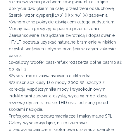
rozmieszczenia przetworników gwarantuje spójne
pokrycie dźwiękiem na całej przestrzeni odsłuchowej.
Szeroki wzór dyspersji 130° (H) x 30° (V) zapewnia
równomierne pokrycie dźwiękiem całego audytorium.
Mocny bas i precyzyjne pasmo przenoszenia
Zaawansowane zarządzanie zwrotnicą i dopasowanie
HF/LF pozwala uzyskać naturalne brzmienie w niskich
częstotliwościach i płynne przejścia w całym zakresie
pasma.
12-calowy woofer bass-reflex rozszerza dolne pasmo aż
do 35 Hz.
Wysoka moc i zaawansowana elektronika
Wzmacniacz klasy D o mocy 2000 W (szczyt) z
korekcją współczynnika mocy i wysokoliniowymi
induktorami zapewnia czystą, wydajną moc, dużą
rezerwę dynamiki, niskie THD oraz ochronę przed
skokami napięcia.
Profesjonalne przedwzmacniacze i maksymalne SPL
Cztery wysokowydajne, niskoszumowe
przedwzmacniacze mikrofonowe utrzymują szerokie