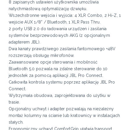
8 zapisanych ustawień użytkownika umożliwia
natychmiastową optymalizację dźwięku.
Wszechstronne wejścia i wyjścia: 4 XLR Combo, 2 Hi-Z, 1
wejście AUX 1/8” / Bluetooth, 1 XLR Pass Thru.
2 porty USB 2.0 do ładowania urządzeń i zasilania
systemów bezprzewodowych AKG (z opcjonalnym
adapterem JBL).
Dwa kanały prawdziwego zasilania fantomowego +48V
rozszerzają obsługę mikrofonów.
Zaawansowane opcje sterowania i mobilność
Bluetooth 5.0 pozwala na zdalne sterowanie do 10
jednostek za pomocą aplikacji JBL Pro Connect.
Całkowita kontrola systemu poprzez aplikację JBL Pro
Connect.
Wytrzymała obudowa, zaprojektowana do użytku w
trasie.
Opcjonalny uchwyt i adapter pozwalają na niezależny
montaż kolumny na ścianie lub kratownicy w instalacjach
stałych.
Ergonomiczny uchwyt ComfortGrip ułatwia transport.