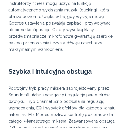
instruktorzy fitness mogą liczyć na funkcję
automatycznego wyciszania muzyki (ducking), która
obniża poziom dźwięku w tle, gdy wykryje mowę.
Gotowe ustawienia pozwalają zapisać i przywoływać
ulubione konfiguracje. Cztery wysokiej klasy
przedwzmacniacze mikrofonowe gwarantują szerokie
pasmo przenoszenia i czysty dźwięk nawet przy
maksymalnym wzmocnieniu.
Szybka i intuicyjna obsługa
Podwójny tryb pracy miksera zaprojektowany przez
Soundcraft ułatwia nawigację i regulację parametrów
dźwięku. Tryb Channel Strip pozwala na regulację
wzmocnienia, EQ i wysyłek efektów dla każdego kanału,
natomiast Mix Modeumożliwia kontrolę poziomów dla
całego 7-kanałowego miksera. Zaawansowana obsługa
DSP pozwala dostosować poziom skomplikowania