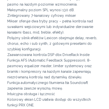
pasmo na każdym poziomie wzmocnienia.
Maksymalny poziom SPL wynosi 130 dB.
Zintegrowany 7-kanałowy cyfrowy mikser
Mikser oferuje dwa tryby pracy – pełna kontrola nad
suwakami wejściowymi lub indywidualne sterowanie
kanałami (bass, mid, treble, efekty).
Potężny silnik efektów Lexicon obejmuje delay, reverb,
chorus, echo i sub synth, z gotowymi presetami do
szybkiej konfiguracji.
Zaawansowana kontrola DSP dbx DriveRack Inside
Funkcja AFS (Automatic Feedback Suppression), 8-
pasmowy equalizer master, limiter systemowy oraz
bramki i kompresory na każdym kanale zapewniają
niezrównaną kontrolę nad dynamiką dźwięku.
Funkcja automatycznego tłumienia tła Soundcraft
zapewnia zawsze wyraźną mowę.
Intuicyjna obsługa i łączność
Kolorowy ekran LCD ułatwia dostęp do wszystkich
funkcji PRX ONE.