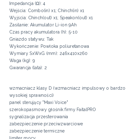
Impedancja (Ω): 4
Wejścia: Combo(in) x1; Chinch(in) x1
Wyjścia: Chinch(out) x1; Speakon(out) x1
Zasilanie: Akumulator Li-ion 9Ah
Czas pracy akumulatora (h): 5-10
Gniazdo statywu: Tak
Wykończenie: Powłoka poliuretanowa
Wymiary SxWxG (mm): 246x410x260
Waga (kg): 9
Gwarancja (lata): 2
wzmacniacz klasy D (wzmacniacz impulsowy o bardzo
wysokiej sprawności)
panel sterujący "Maxi Voice"
szerokopasmowy głośnik firmy FaitalPRO
sygnalizacja przesterowania
zabezpieczenie przeciwzwarciowe
zabezpieczenie termiczne
limiter mocy