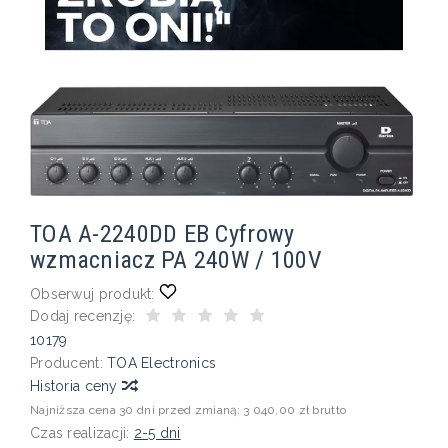
TOA A-2240DD EB Cyfrowy
wzmacniacz PA 240W / 100V
Obserwuj produkt:
Dodaj recenzję:
10179
Producent:
TOA Electronics
Historia ceny
Najniższa cena 30 dni przed zmianą:
3 040,00 zł brutto
Czas realizacji:
2-5 dni