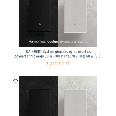
TOA F-08BT System głośnikowy do montażu
powierzchniowego 30 W (100 V line, 70 V line) 60 W (8 Ω)
1 720,00 zł