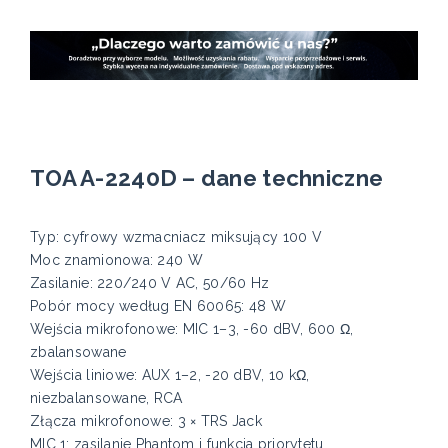
TOA A-2240D – dane techniczne
Typ: cyfrowy wzmacniacz miksujący 100 V
Moc znamionowa: 240 W
Zasilanie: 220/240 V AC, 50/60 Hz
Pobór mocy według EN 60065: 48 W
Wejścia mikrofonowe: MIC 1–3, -60 dBV, 600 Ω,
zbalansowane
Wejścia liniowe: AUX 1–2, -20 dBV, 10 kΩ,
niezbalansowane, RCA
Złącza mikrofonowe: 3 × TRS Jack
MIC 1: zasilanie Phantom i funkcja priorytetu