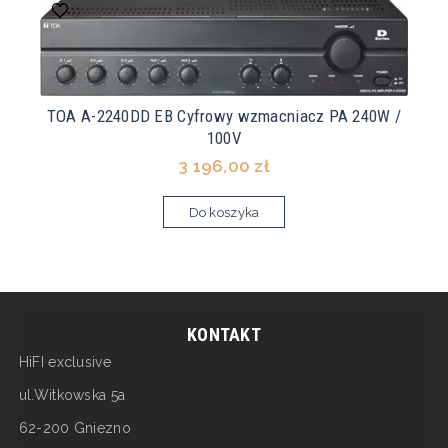
TOA A-2240DD EB Cyfrowy wzmacniacz PA 240W /
100V
3 196,00 zł
Do koszyka
KONTAKT
HiFI exclusive
ul.Witkowska 5a
62-200 Gniezno