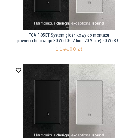
TOA F-05BT System głośnikowy do montażu
powierzchniowego 30 W (100 V line, 70 V line) 60 W (8 Ω)
1 155,00 zł