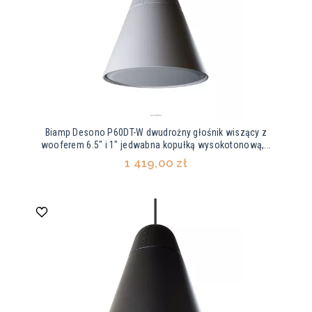
Biamp Desono P60DT-W dwudrożny głośnik wiszący z
wooferem 6.5" i 1" jedwabna kopułką wysokotonową,...
1 419,00 zł