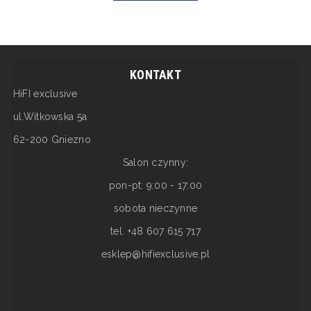
KONTAKT
HiFI exclusive
ul.Witkowska 5a
62-200 Gniezno
Salon czynny:
pon-pt: 9:00 - 17:00
sobota nieczynne
tel. +48 607 615 717
esklep@hifiexclusive.pl