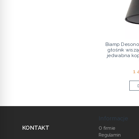
Biamp Desono
głośnik wiszą
jedwabna ko
1 
Informacje
KONTAKT
O firmie
Regulamin