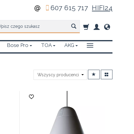
607 615 717
HIFI24
zukaj
Bose Pro
TOA
AKG