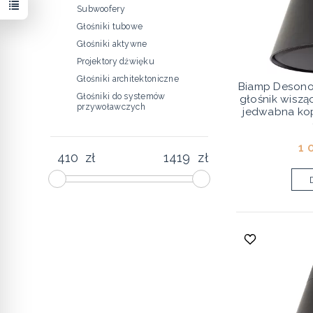
Subwoofery
Głośniki tubowe
Głośniki aktywne
Projektory dźwięku
Głośniki architektoniczne
Biamp Desono
Głośniki do systemów
głośnik wisząc
przywoławczych
jedwabna ko
1 
zł
zł