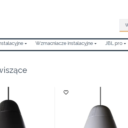
Wys
Instalacyjne
Wzmacniacze instalacyjne
JBL pro
 wiszące