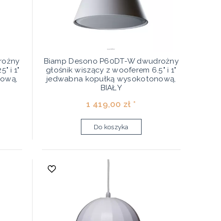
rożny
Biamp Desono P60DT-W dwudrożny
" i 1"
głośnik wiszący z wooferem 6.5" i 1"
nową,
jedwabna kopułką wysokotonową,
BIAŁY
1 419,00 zł *
Do koszyka