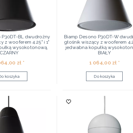
 P30DT-BL dwudrożny
Biamp Desono P30DT-W dwud
y z wooferem 4.25" i 1"
głośnik wiszący z wooferem 4.25
pułką wysokotonową,
jedwabna kopułką wysokoto
CZARNY
BIAŁY
064,00 zł *
1 064,00 zł *
Do koszyka
Do koszyka