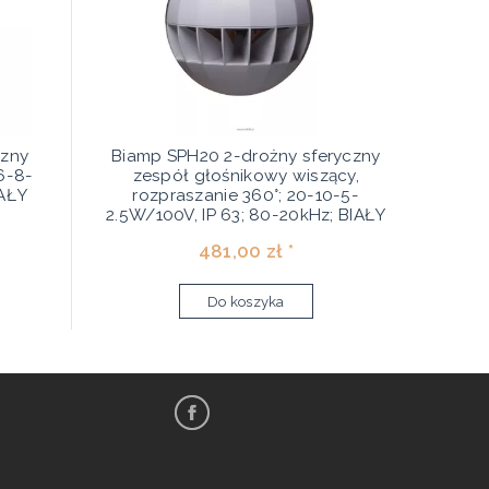
czny
Biamp SPH20 2-drożny sferyczny
6-8-
zespół głośnikowy wiszący,
IAŁY
rozpraszanie 360°; 20-10-5-
2.5W/100V, IP 63; 80-20kHz; BIAŁY
481,00 zł *
Do koszyka