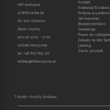
Kontakt
HiFI exclusive
Instalacja/Dostawa
ul.Witkowska 5a
Polityka prywatnoś
Jak kupować
62-200 Gniezno
Bezpieczeństwo
Salon czynny:
Gwarancja
Prawo do odstąpie
pon-pt: 9:00 - 17:00
Zakupy na raty San
sobota nieczynne
Leasing
Zwróć produkt
tel. +48 607 615 717
esklep@hifiexclusive.pl
*) brutto +
koszty dostawy