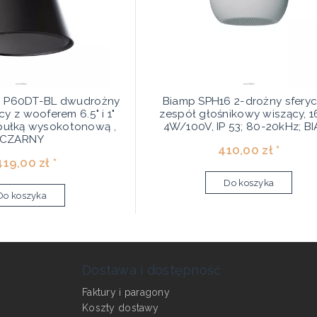
 P60DT-BL dwudrożny
Biamp SPH16 2-drożny sfery
cy z wooferem 6.5" i 1"
zespół głośnikowy wiszący, 1
pułką wysokotonową ,
4W/100V, IP 53; 80-20kHz; B
CZARNY
410,00 zł *
419,00 zł *
Do koszyka
Do koszyka
Dostawa i dostępność
Faktury i paragony
Koszty dostawy