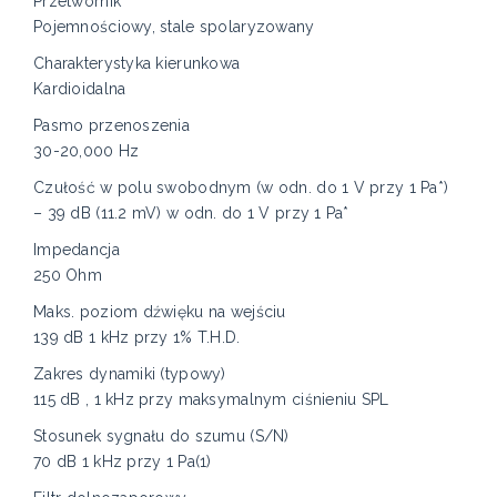
Przetwornik
Pojemnościowy, stale spolaryzowany
Charakterystyka kierunkowa
Kardioidalna
Pasmo przenoszenia
30-20,000 Hz
Czułość w polu swobodnym (w odn. do 1 V przy 1 Pa*)
– 39 dB (11.2 mV) w odn. do 1 V przy 1 Pa*
Impedancja
250 Ohm
Maks. poziom dźwięku na wejściu
139 dB 1 kHz przy 1% T.H.D.
Zakres dynamiki (typowy)
115 dB , 1 kHz przy maksymalnym ciśnieniu SPL
Stosunek sygnału do szumu (S/N)
70 dB 1 kHz przy 1 Pa(1)