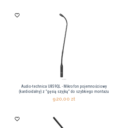
Audio-technica U859QL - Mikrofon pojemnościowy
(kardioidalny) z ”gęsią szyjką” do szybkiego montażu
920,00 zł