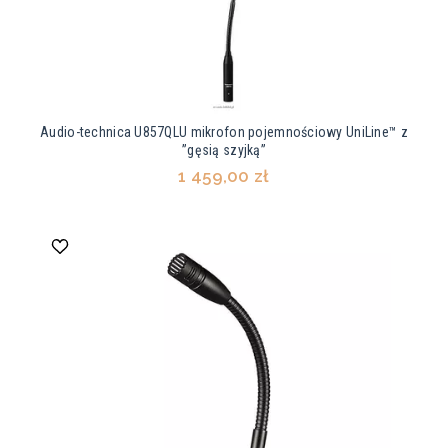
Audio-technica U857QLU mikrofon pojemnościowy UniLine™ z
”gęsią szyjką”
1 459,00 zł