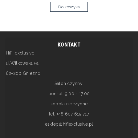
Do koszyka
KONTAKT
HiFI exclusive
ul.Witkowska 5a
62-200 Gniezno
Salon czynny:
pon-pt: 9:00 - 17:00
sobota nieczynne
tel. +48 607 615 717
esklep@hifiexclusive.pl