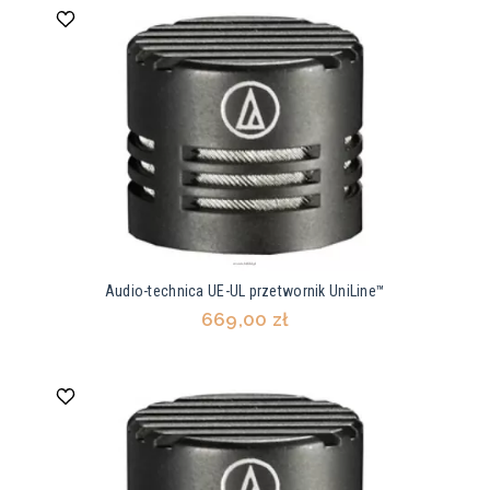
Audio-technica UE-UL przetwornik UniLine™
669,00 zł