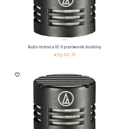
Audio-technica UE-O przetwornik dookólny
475,00 zł