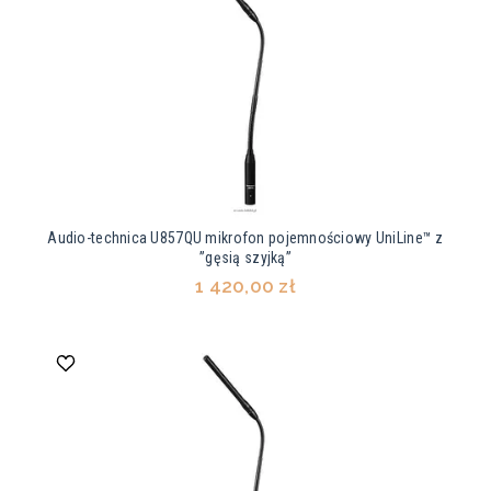
Audio-technica U857QU mikrofon pojemnościowy UniLine™ z
”gęsią szyjką”
1 420,00 zł