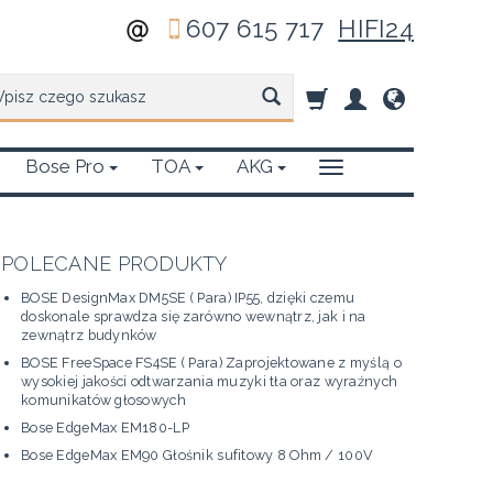
607 615 717
HIFI24
zukaj
Bose Pro
TOA
AKG
POLECANE PRODUKTY
BOSE DesignMax DM5SE ( Para) IP55, dzięki czemu
doskonale sprawdza się zarówno wewnątrz, jak i na
zewnątrz budynków
BOSE FreeSpace FS4SE ( Para) Zaprojektowane z myślą o
wysokiej jakości odtwarzania muzyki tła oraz wyraźnych
komunikatów głosowych
Bose EdgeMax EM180-LP
Bose EdgeMax EM90 Głośnik sufitowy 8 Ohm / 100V