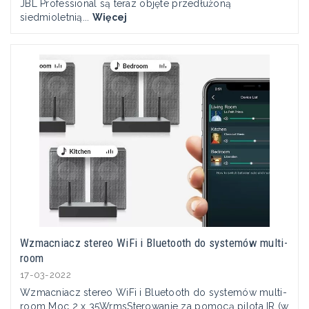
JBL Professional są teraz objęte przedłużoną
siedmioletnią...
Więcej
Wzmacniacz stereo WiFi i Bluetooth do systemów multi-
room
17-03-2022
Wzmacniacz stereo WiFi i Bluetooth do systemów multi-
room Moc 2 x 35WrmsSterowanie za pomocą pilota IR (w