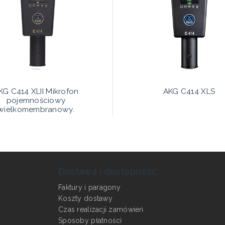
KG C414 XLII Mikrofon
AKG C414 XLS
pojemnościowy
wielkomembranowy.
Dostawa i dostępność
Faktury i paragony
Koszty dostawy
Czas realizacji zamówień
Sposoby płatności