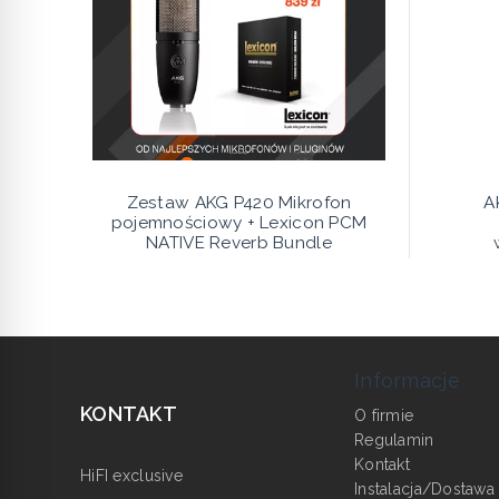
Zestaw AKG P420 Mikrofon
A
pojemnościowy + Lexicon PCM
NATIVE Reverb Bundle
Informacje
KONTAKT
O firmie
Regulamin
Kontakt
HiFI exclusive
Instalacja/Dostawa