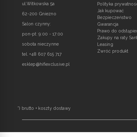
ul.Witkowska 5a
Polityka prywatnoś
Jak kupować
62-200 Gniezno
Bezpieczeństwo
Salon czynny:
Gwarancja
Prawo do odstąpie
pon-pt: 9:00 - 17:00
Zakupy na raty San
sobota nieczynne
Leasing
Zwróć produkt
tel. +48 607 615 717
esklep@hifiexclusive.pl
*) brutto +
koszty dostawy