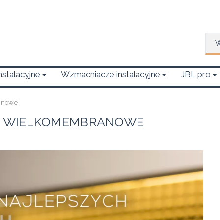
Wys
Instalacyjne
Wzmacniacze instalacyjne
JBL pro
anowe
E WIELKOMEMBRANOWE