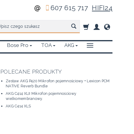
607 615 717
HIFI24
zukaj
Bose Pro
TOA
AKG
POLECANE PRODUKTY
Zestaw AKG P420 Mikrofon pojemnościowy + Lexicon PCM
NATIVE Reverb Bundle
AKG C414 XLII Mikrofon pojemnościowy
wielkomembranowy.
AKG C414 XLS