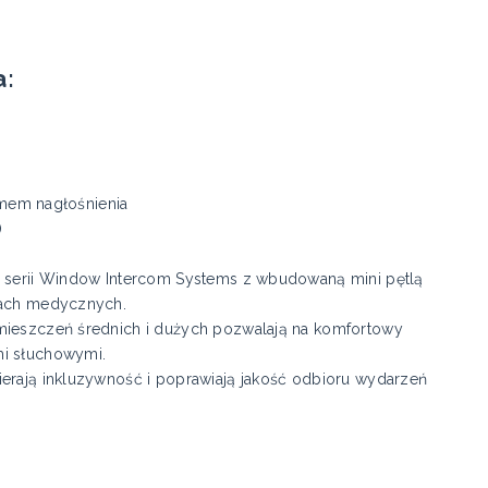
a:
temem nagłośnienia
)
z serii Window Intercom Systems z wbudowaną mini pętlą
wkach medycznych.
omieszczeń średnich i dużych pozwalają na komfortowy
mi słuchowymi.
ierają inkluzywność i poprawiają jakość odbioru wydarzeń