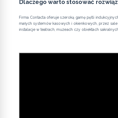
Dlaczego warto stosować rozwiąz
Firma Contacta oferuje szeroką gamę pętli indukcyjn
małych systemów kasowych i okienkowych, przez sale 
instalacje w teatrach, muzeach czy obiektach sakralnych