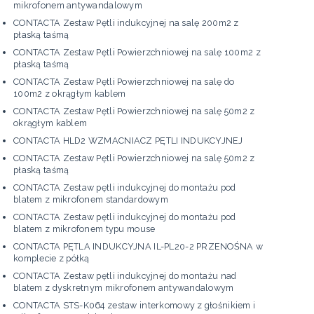
mikrofonem antywandalowym
CONTACTA Zestaw Pętli indukcyjnej na salę 200m2 z
płaską taśmą
CONTACTA Zestaw Pętli Powierzchniowej na salę 100m2 z
płaską taśmą
CONTACTA Zestaw Pętli Powierzchniowej na salę do
100m2 z okrągłym kablem
CONTACTA Zestaw Pętli Powierzchniowej na salę 50m2 z
okrągłym kablem
CONTACTA HLD2 WZMACNIACZ PĘTLI INDUKCYJNEJ
CONTACTA Zestaw Pętli Powierzchniowej na salę 50m2 z
płaską taśmą
CONTACTA Zestaw pętli indukcyjnej do montażu pod
blatem z mikrofonem standardowym
CONTACTA Zestaw pętli indukcyjnej do montażu pod
blatem z mikrofonem typu mouse
CONTACTA PĘTLA INDUKCYJNA IL-PL20-2 PRZENOŚNA w
komplecie z półką
CONTACTA Zestaw pętli indukcyjnej do montażu nad
blatem z dyskretnym mikrofonem antywandalowym
CONTACTA STS-K064 zestaw interkomowy z głośnikiem i