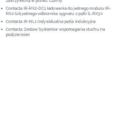
zakrzywioną w prawo, czarny
Contacta IR-RX2-DC1 ładowarka do jednego modułu IR-
RX2 lub jednego odbiornika sygnału z pętli IL-RX30
Contacta IR-NL1 indywidualna pętla indukcyjna
Contacta Zestaw Systemów wspomagania słuchu na
podczerwień