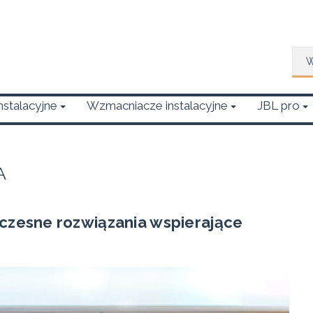
Wys
Instalacyjne
Wzmacniacze instalacyjne
JBL pro
A
czesne rozwiązania wspierające