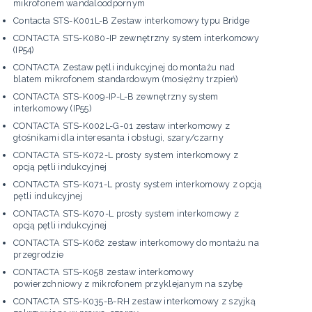
mikrofonem wandaloodpornym
Contacta STS-K001L-B Zestaw interkomowy typu Bridge
CONTACTA STS-K080-IP zewnętrzny system interkomowy
(IP54)
CONTACTA Zestaw pętli indukcyjnej do montażu nad
blatem mikrofonem standardowym (mosiężny trzpień)
CONTACTA STS-K009-IP-L-B zewnętrzny system
interkomowy (IP55)
CONTACTA STS-K002L-G-01 zestaw interkomowy z
głośnikami dla interesanta i obsługi, szary/czarny
CONTACTA STS-K072-L prosty system interkomowy z
opcją pętli indukcyjnej
CONTACTA STS-K071-L prosty system interkomowy z opcją
pętli indukcyjnej
CONTACTA STS-K070-L prosty system interkomowy z
opcją pętli indukcyjnej
CONTACTA STS-K062 zestaw interkomowy do montażu na
przegrodzie
CONTACTA STS-K058 zestaw interkomowy
powierzchniowy z mikrofonem przyklejanym na szybę
CONTACTA STS-K035-B-RH zestaw interkomowy z szyjką