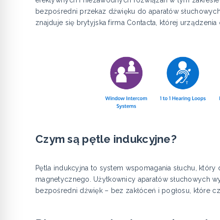
efektywnych i niezawodnych rozwiązań w tym zakresie s
bezpośredni przekaz dźwięku do aparatów słuchowych 
znajduje się brytyjska firma Contacta, której urządzeni
Czym są pętle indukcyjne?
Pętla indukcyjna to system wspomagania słuchu, który
magnetycznego. Użytkownicy aparatów słuchowych wyp
bezpośredni dźwięk – bez zakłóceń i pogłosu, które c