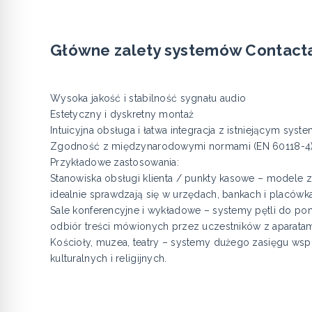
Główne zalety systemów Contact
Wysoka jakość i stabilność sygnału audio
Estetyczny i dyskretny montaż
Intuicyjna obsługa i łatwa integracja z istniejącym sys
Zgodność z międzynarodowymi normami (EN 60118-4
Przykładowe zastosowania:
Stanowiska obsługi klienta / punkty kasowe – modele 
idealnie sprawdzają się w urzędach, bankach i placó
Sale konferencyjne i wykładowe – systemy pętli do p
odbiór treści mówionych przez uczestników z aparata
Kościoły, muzea, teatry – systemy dużego zasięgu wsp
kulturalnych i religijnych.