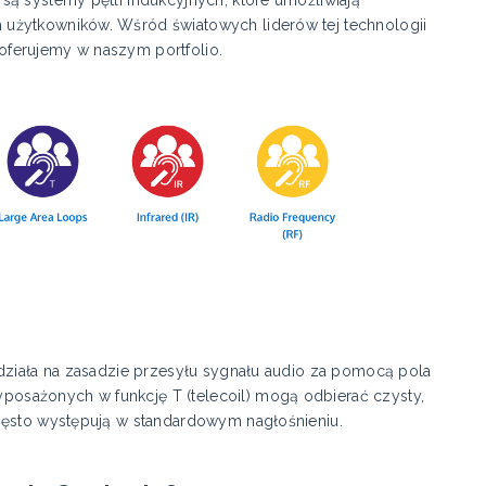
ą systemy pętli indukcyjnych, które umożliwiają
użytkowników. Wśród światowych liderów tej technologii
a oferujemy w naszym portfolio.
 działa na zasadzie przesyłu sygnału audio za pomocą pola
osażonych w funkcję T (telecoil) mogą odbierać czysty,
zęsto występują w standardowym nagłośnieniu.