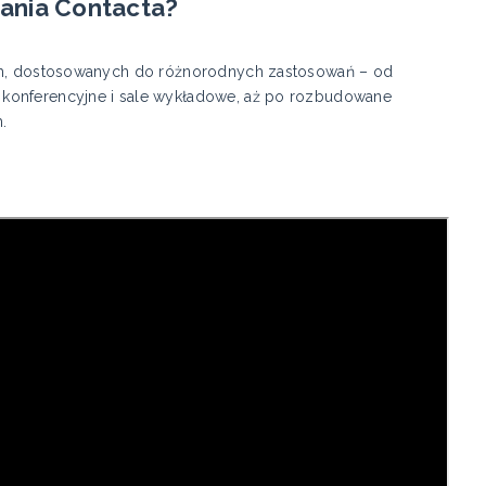
ania Contacta?
ych, dostosowanych do różnorodnych zastosowań – od
konferencyjne i sale wykładowe, aż po rozbudowane
.