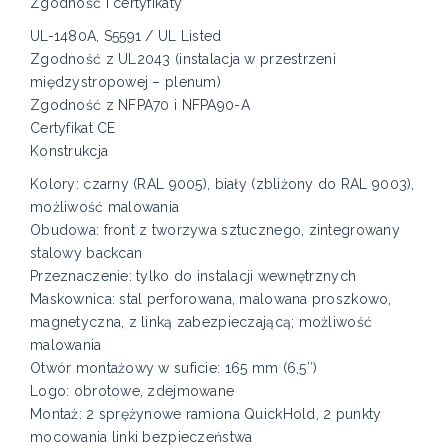
Zgodność i certyfikaty
UL-1480A, S5591 / UL Listed
Zgodność z UL2043 (instalacja w przestrzeni
międzystropowej – plenum)
Zgodność z NFPA70 i NFPA90-A
Certyfikat CE
Konstrukcja
Kolory: czarny (RAL 9005), biały (zbliżony do RAL 9003),
możliwość malowania
Obudowa: front z tworzywa sztucznego, zintegrowany
stalowy backcan
Przeznaczenie: tylko do instalacji wewnętrznych
Maskownica: stal perforowana, malowana proszkowo,
magnetyczna, z linką zabezpieczającą; możliwość
malowania
Otwór montażowy w suficie: 165 mm (6,5″)
Logo: obrotowe, zdejmowane
Montaż: 2 sprężynowe ramiona QuickHold, 2 punkty
mocowania linki bezpieczeństwa