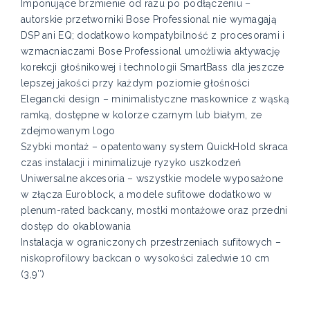
Imponujące brzmienie od razu po podłączeniu –
autorskie przetworniki Bose Professional nie wymagają
DSP ani EQ; dodatkowo kompatybilność z procesorami i
wzmacniaczami Bose Professional umożliwia aktywację
korekcji głośnikowej i technologii SmartBass dla jeszcze
lepszej jakości przy każdym poziomie głośności
Elegancki design – minimalistyczne maskownice z wąską
ramką, dostępne w kolorze czarnym lub białym, ze
zdejmowanym logo
Szybki montaż – opatentowany system QuickHold skraca
czas instalacji i minimalizuje ryzyko uszkodzeń
Uniwersalne akcesoria – wszystkie modele wyposażone
w złącza Euroblock, a modele sufitowe dodatkowo w
plenum-rated backcany, mostki montażowe oraz przedni
dostęp do okablowania
Instalacja w ograniczonych przestrzeniach sufitowych –
niskoprofilowy backcan o wysokości zaledwie 10 cm
(3,9″)