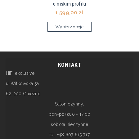
o niskim profilu
1 599,00 zł
Wybierz opcje
KONTAKT
HiFI exclusive
ul.Witkowska 5a
62-200 Gniezno
Salon czynny:
pon-pt: 9:00 - 17:00
sobota nieczynne
tel. +48 607 615 717