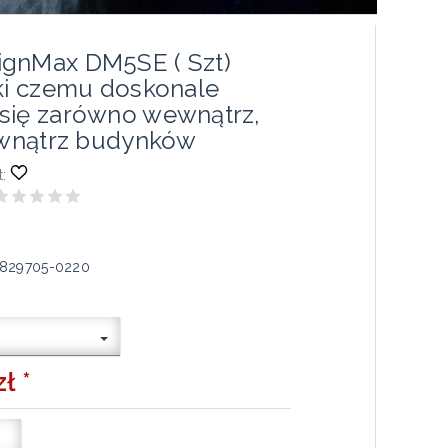
gnMax DM5SE ( Szt)
ęki czemu doskonale
się zarówno wewnątrz,
zewnątrz budynków
:
829705-0220
ł *