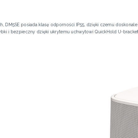
ch, DM5SE posiada klasę odporności IP55, dzięki czemu doskonale
ybki i bezpieczny dzięki ukrytemu uchwytowi QuickHold U-bracket