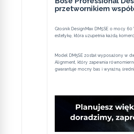
Bose Professional De
przetwornikiem współ
Głośnik DesignMax DM5SE o mocy 60 W
estetykę, która uzupełnia każdą komerc
Model DM5SE został wyposażony w dwu
Alignment, który zapewnia równomiern
gwarantuje mocny bas i wyraźną średni