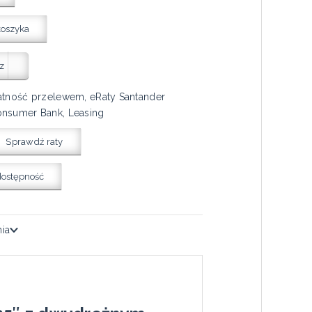
koszyka
z
atność przelewem, eRaty Santander
nsumer Bank, Leasing
Sprawdź raty
dostępność
nia