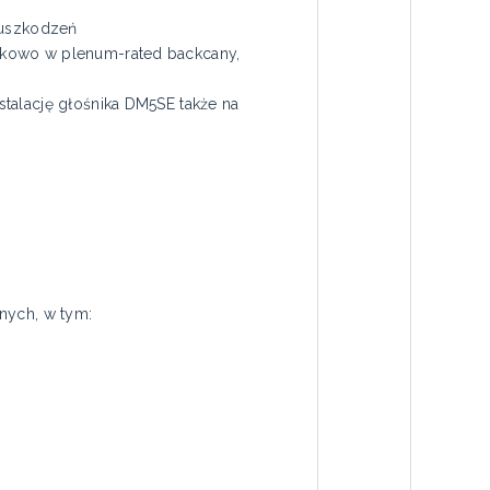
 uszkodzeń
tkowo w plenum-rated backcany,
talację głośnika DM5SE także na
nych, w tym: