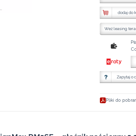
dodaj do 
Weź leasing tera
Pł
Co
Zapytaj o 
Pliki do pobra