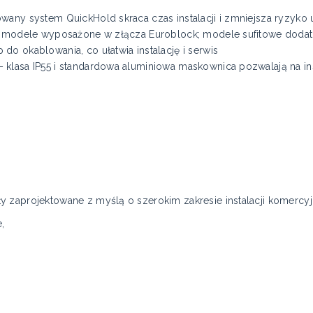
wany system QuickHold skraca czas instalacji i zmniejsza ryzyko
ie modele wyposażone w złącza Euroblock; modele sufitowe doda
o okablowania, co ułatwia instalację i serwis
klasa IP55 i standardowa aluminiowa maskownica pozwalają na ins
 zaprojektowane z myślą o szerokim zakresie instalacji komercyj
,