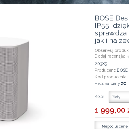
BOSE Desi
IP55, dzi
sprawdza 
jak i na 
Obserwuj produkt
Dodaj recenzję:
20385
Producent:
BOSE
Kod producenta:
Historia ceny
Kolor
Biały
1 999,00 z
Negocjuj cenę