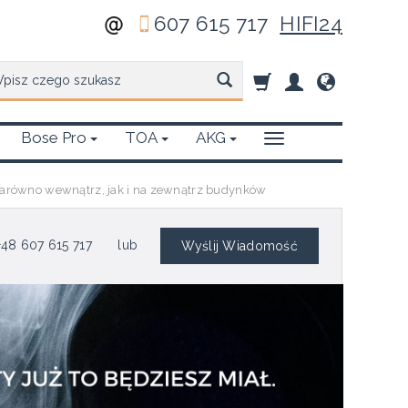
607 615 717
HIFI24
zukaj
Bose Pro
TOA
AKG
zarówno wewnątrz, jak i na zewnątrz budynków
48 607 615 717
lub
Wyślij Wiadomość