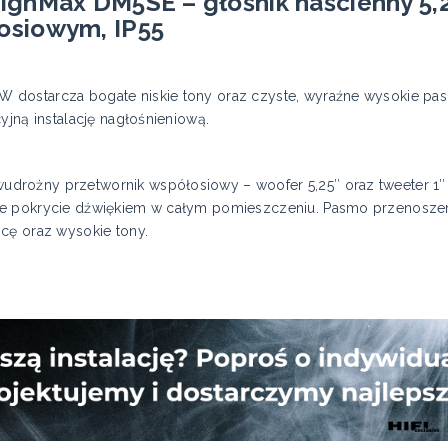
signMax DM5SE – głośnik naścienny 5
osiowym, IP55
 dostarcza bogate niskie tony oraz czyste, wyraźne wysokie pa
yjną instalację nagłośnieniową.
drożny przetwornik współosiowy – woofer 5,25″ oraz tweeter 1″
e pokrycie dźwiękiem w całym pomieszczeniu. Pasmo przenoszeni
cę oraz wysokie tony.