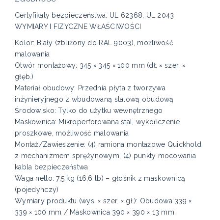
Certyfikaty bezpieczeństwa: UL 62368, UL 2043
WYMIARY I FIZYCZNE WŁAŚCIWOŚCI
Kolor: Biały (zbliżony do RAL 9003), możliwość
malowania
Otwór montażowy: 345 × 345 × 100 mm (dł. × szer. ×
głęb.)
Materiał obudowy: Przednia płyta z tworzywa
inżynieryjnego z wbudowaną stalową obudową
Środowisko: Tylko do użytku wewnętrznego
Maskownica: Mikroperforowana stal, wykończenie
proszkowe, możliwość malowania
Montaż/Zawieszenie: (4) ramiona montażowe Quickhold
z mechanizmem sprężynowym, (4) punkty mocowania
kabla bezpieczeństwa
Waga netto: 7,5 kg (16,6 lb) – głośnik z maskownicą
(pojedynczy)
Wymiary produktu (wys. × szer. × gł.): Obudowa 339 ×
339 × 100 mm / Maskownica 390 × 390 × 13 mm