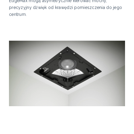
EdgeMax mogą asymetrycznie kierować mocny,
precyzyjny dźwięk od krawędzi pomieszczenia do jego
centrum.