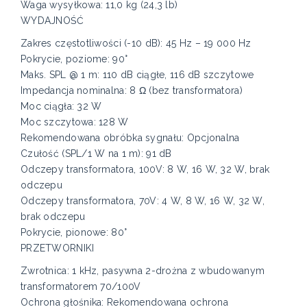
Waga wysyłkowa: 11,0 kg (24,3 lb)
WYDAJNOŚĆ
Zakres częstotliwości (-10 dB): 45 Hz – 19 000 Hz
Pokrycie, poziome: 90°
Maks. SPL @ 1 m: 110 dB ciągłe, 116 dB szczytowe
Impedancja nominalna: 8 Ω (bez transformatora)
Moc ciągła: 32 W
Moc szczytowa: 128 W
Rekomendowana obróbka sygnału: Opcjonalna
Czułość (SPL/1 W na 1 m): 91 dB
Odczepy transformatora, 100V: 8 W, 16 W, 32 W, brak
odczepu
Odczepy transformatora, 70V: 4 W, 8 W, 16 W, 32 W,
brak odczepu
Pokrycie, pionowe: 80°
PRZETWORNIKI
Zwrotnica: 1 kHz, pasywna 2-drożna z wbudowanym
transformatorem 70/100V
Ochrona głośnika: Rekomendowana ochrona