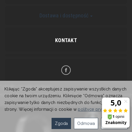
Dostawa i dostępność
KONTAKT
*) brutto +
koszty dostawy
Klikając “Zgoda” akceptujesz zapisywanie wszystkich danych
cookie na twoim urządzeniu. Kliknięcie “Odmowa” oznacza
Sklep internetowy SOTESHOP AI
zapisywanie tylko danych niezbędnych do funkcjonowania
strony. Więcej informacji o cookie w
polityce prywatności
.
Zgoda
Odmowa
Ustawienia