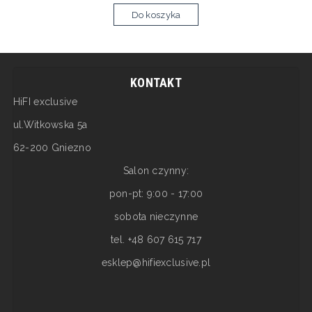
Do koszyka
KONTAKT
HiFI exclusive
ul.Witkowska 5a
62-200 Gniezno
Salon czynny:
pon-pt: 9:00 - 17:00
sobota nieczynne
tel. +48 607 615 717
esklep@hifiexclusive.pl