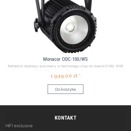
Monacor ODC-100/WS
Reflektor diodowy wykonany w technologii chip-on-board (COB), IP66
1 949,00 zł *
Do koszyka
KONTAKT
HiFI exclusive