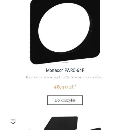
Monacor PARC-64F
Ramka na kolorowy filtr Odpowiednia do refle...
48,90 zł *
Do koszyka