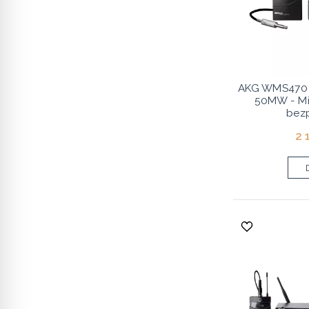
AKG WMS470 I
50MW - Mi
bez
2 