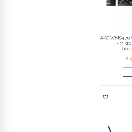
AKG WMS470 
- Mikr
bez
2 