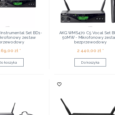
nstrumental Set BD1-
AKG WMS470 C5 Vocal Set B
krofonowy zestaw
50MW - Mikrofonowy zest
przewodowy
bezprzewodowy
169,00 zł *
2 440,00 zł *
Do koszyka
Do koszyka