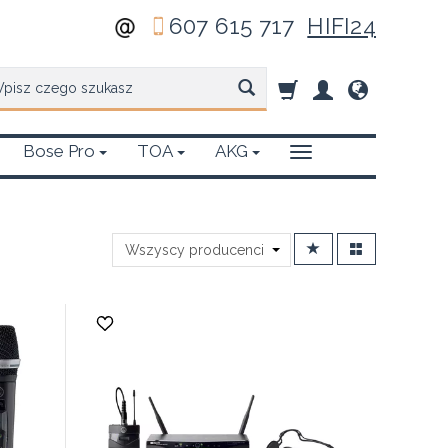
607 615 717
HIFI24
zukaj
Bose Pro
TOA
AKG