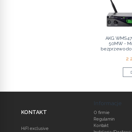
AKG WMS470
50MW - Mi
bezprzewodow
2 
Informacje
KONTAKT
O firmie
Regulamin
Kontakt
HiFI exclusive