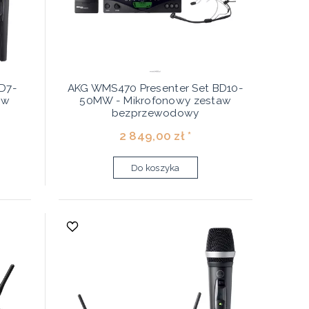
D7-
AKG WMS470 Presenter Set BD10-
aw
50MW - Mikrofonowy zestaw
bezprzewodowy
2 849,00 zł *
Do koszyka