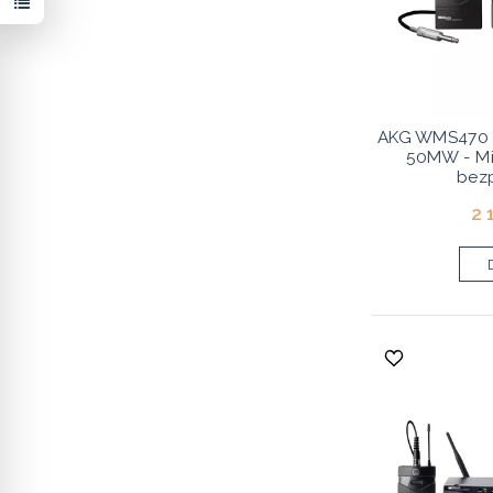
AKG WMS470 I
50MW - Mi
bez
2 