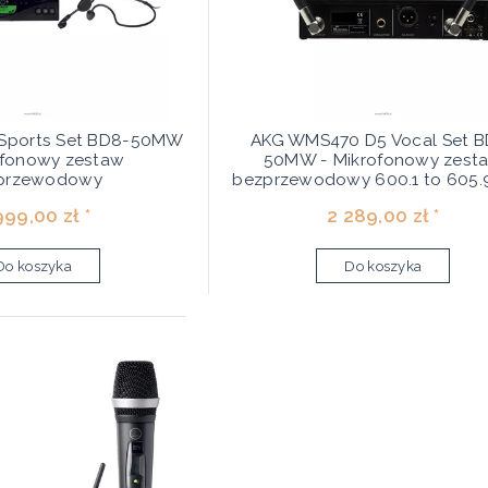
Sports Set BD8-50MW
AKG WMS470 D5 Vocal Set B
ofonowy zestaw
50MW - Mikrofonowy zest
przewodowy
bezprzewodowy 600.1 to 605.
999,00 zł *
2 289,00 zł *
Do koszyka
Do koszyka