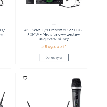
BD7-
AKG WMS470 Presenter Set BD8-
aw
50MW - Mikrofonowy zestaw
bezprzewodowy
2 849,00 zł *
Do koszyka