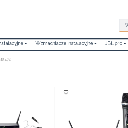
Wys
Instalacyjne
Wzmacniacze instalacyjne
JBL pro
MS470
0