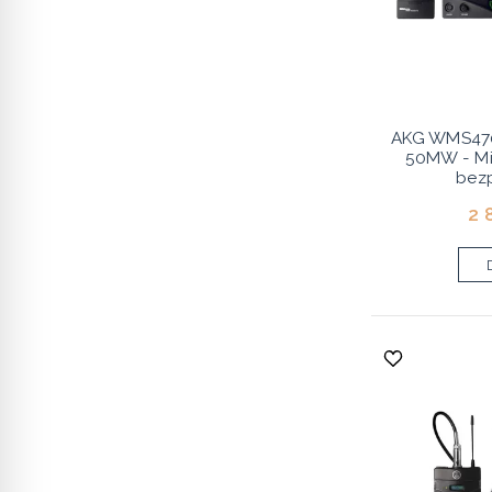
AKG WMS470
50MW - Mi
bez
2 