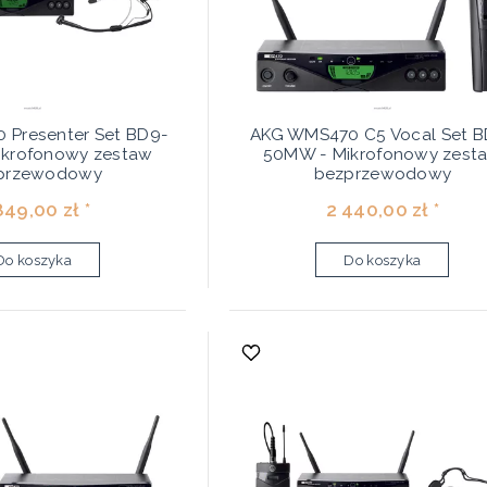
 Presenter Set BD9-
AKG WMS470 C5 Vocal Set B
krofonowy zestaw
50MW - Mikrofonowy zest
przewodowy
bezprzewodowy
849,00 zł *
2 440,00 zł *
Do koszyka
Do koszyka