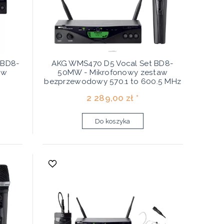
 BD8-
AKG WMS470 D5 Vocal Set BD8-
aw
50MW - Mikrofonowy zestaw
bezprzewodowy 570.1 to 600.5 MHz
2 289,00 zł *
Do koszyka