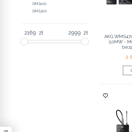
DMS100
DMS300
zł
zł
AKG WMS470
50MW - Mi
bez
2 