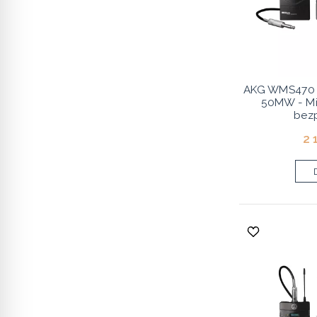
AKG WMS470 I
50MW - Mi
bez
2 