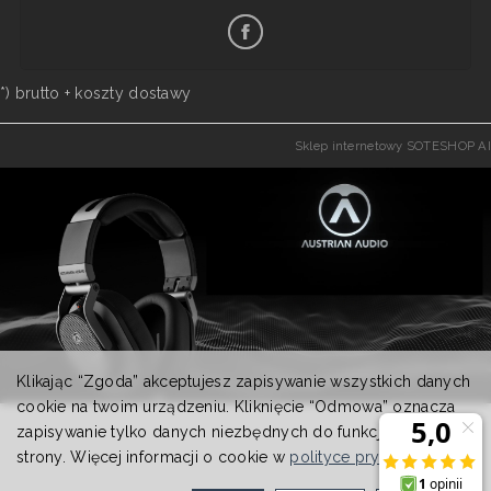
*) brutto +
koszty dostawy
Sklep internetowy SOTESHOP AI
Klikając “Zgoda” akceptujesz zapisywanie wszystkich danych
cookie na twoim urządzeniu. Kliknięcie “Odmowa” oznacza
zapisywanie tylko danych niezbędnych do funkcjonowania
strony. Więcej informacji o cookie w
polityce prywatności
.