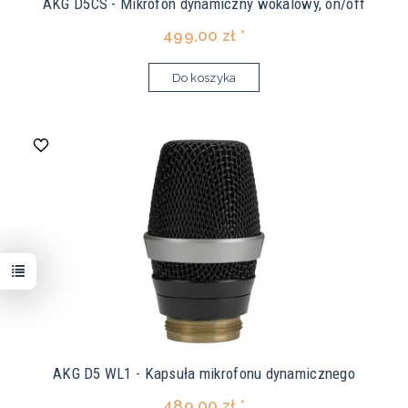
AKG D5CS - Mikrofon dynamiczny wokalowy, on/off
499,00 zł *
Do koszyka
AKG D5 WL1 - Kapsuła mikrofonu dynamicznego
489,00 zł *