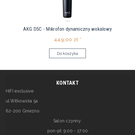
AKG D5C - Mikrofon dynamiczny wokalowy
449,00 zł *
Do koszyka
KONTAKT
HiFI exclusive
ul.Witkowska 5a
62-200 Gniezno
Salon czynny:
pon-pt: 9:00 - 17:00