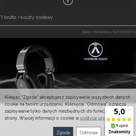
*) brutto +
koszty dostawy
Sklep internetowy SOTESHOP AI
Klikając “Zgoda” akceptujesz zapisywanie wszystkich danych
cookie na twoim urządzeniu. Kliknięcie “Odmowa” oznacza
zapisywanie tylko danych niezbędnych do funkcjonowania
strony. Więcej informacji o cookie w
polityce prywatności
.
Zgoda
Odmowa
Ustawienia