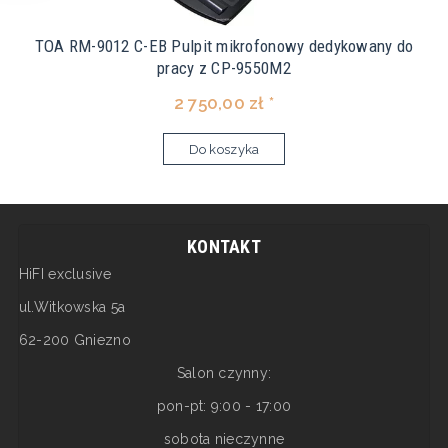
TOA RM-9012 C-EB Pulpit mikrofonowy dedykowany do
pracy z CP-9550M2
2 750,00 zł *
Do koszyka
KONTAKT
HiFI exclusive
ul.Witkowska 5a
62-200 Gniezno
Salon czynny:
pon-pt: 9:00 - 17:00
sobota nieczynne