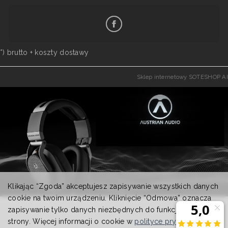
*) brutto +
koszty dostawy
Sklep internetowy SOTESHOP AI
Klikając “Zgoda” akceptujesz zapisywanie wszystkich danych
cookie na twoim urządzeniu. Kliknięcie “Odmowa” oznacza
zapisywanie tylko danych niezbędnych do funkcjonowania
strony. Więcej informacji o cookie w
polityce prywatności
.