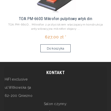
TOA PM-660D Mikrofon pulpitowy wtyk din
TOA PM-660D... Mikrofon z prztyciskiem wlaczajacym konstrukcja
antywibracyjna mikrofon stojacy ...
627,00 zł *
Do koszyka
KONTAKT
HiFI exclusive
ul.Witkowska 5a
62-200 Gniezno
Salon czynny: