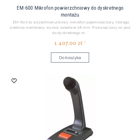
EM-600 Mikrofon powierzchniowy do dyskretnego
montażu
EM-600 to wszechkierunkowy mikrofon pojemnościowy, którego
średnica membrany wynosi zaledwie 28 mm. Przeznaczony on jest
do dyskretnego m...
1 407,00 zł *
Do koszyka