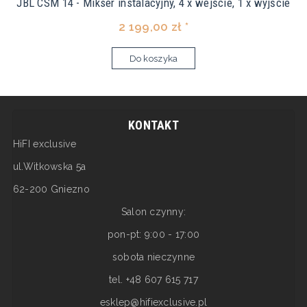
JBL CSM 14 - Mikser instalacyjny, 4 x wejście, 1 x wyjście
2 199,00 zł *
Do koszyka
KONTAKT
HiFI exclusive
ul.Witkowska 5a
62-200 Gniezno
Salon czynny:
pon-pt: 9:00 - 17:00
sobota nieczynne
tel. +48 607 615 717
esklep@hifiexclusive.pl