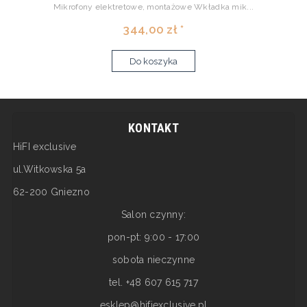
Mikrofony elektretowe, montażowe Wkładka mik...
344,00 zł *
Do koszyka
KONTAKT
HiFI exclusive
ul.Witkowska 5a
62-200 Gniezno
Salon czynny:
pon-pt: 9:00 - 17:00
sobota nieczynne
tel. +48 607 615 717
esklep@hifiexclusive.pl