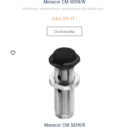
Monacor CM-503N/W
Mikrofony elektretowe, montażowe Wkładka mik...
344,00 zł *
Do koszyka
Monacor CM-503N/B