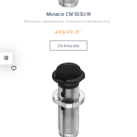
Monacor CM-503U/W
Mikrofony elektretowe, montażowe Wkładka mik...
409,00 zł *
Do koszyka