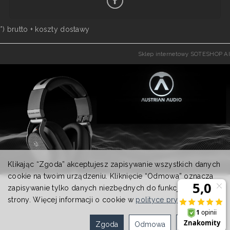
*) brutto +
koszty dostawy
Sklep internetowy SOTESHOP AI
Klikając “Zgoda” akceptujesz zapisywanie wszystkich danych
cookie na twoim urządzeniu. Kliknięcie “Odmowa” oznacza
zapisywanie tylko danych niezbędnych do funkcjonowania
strony. Więcej informacji o cookie w
polityce prywatności
.
Zgoda
Odmowa
Ustawienia