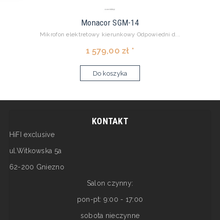
Monacor SGM-14
Mikrofon elektretowy kierunkowy Odpowiedni d...
1 579,00 zł *
Do koszyka
KONTAKT
HiFI exclusive
ul.Witkowska 5a
62-200 Gniezno
Salon czynny:
pon-pt: 9:00 - 17:00
sobota nieczynne