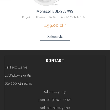
Monacor EDL-255/WS
Projektor dźwięku PA Technika 100V lub 8Ω<...
459,00 zł *
Do koszyka
KONTAKT
HiFI exclusive
ul.Witkowska 5a
62-200 Gniezno
Salon czynny:
pon-pt: 9:00 - 17:00
sobota nieczynne