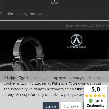
*) brutto +
koszty dostawy
Sklep internetowy SOTESHOP AI
Klikając “Zgoda” akceptujesz zapisywanie wszystkich danych
cookie na twoim urządzeniu. Kliknięcie “Odmowa” oznacza
zapisywanie tylko danych niezbędnych do funkcjonowania
strony. Więcej informacji o cookie w
polityce prywatności
.
Zgoda
Odmowa
Ustawienia