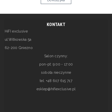
Do koszyka
KONTAKT
HiFI exclusive
ul.Witkowska 5a
62-200 Gniezno
Salon czynny:
pon-pt: 9:00 - 17:00
sobota nieczynne
tel. +48 607 615 717
esklep@hifiexclusive.pl