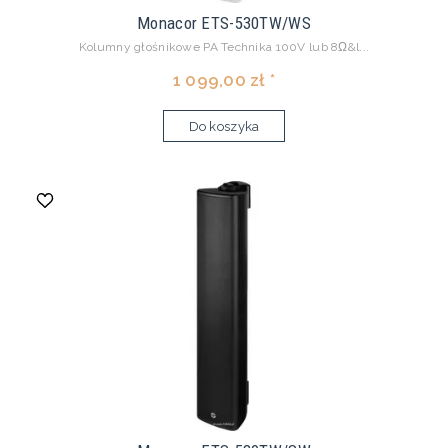
Monacor ETS-530TW/WS
Kolumny głośnikowe PA Technika 100V lub 8Ω&l...
1 099,00 zł *
Do koszyka