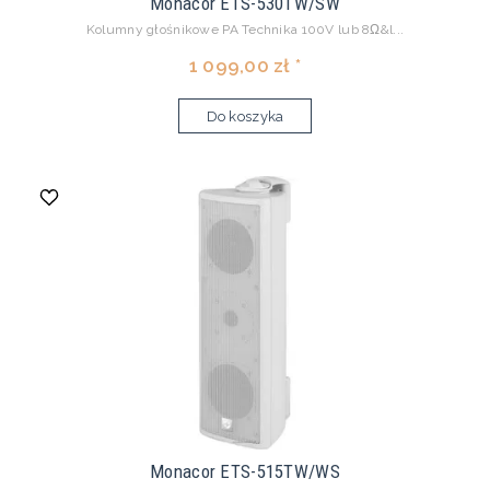
Monacor ETS-530TW/SW
Kolumny głośnikowe PA Technika 100V lub 8Ω&l...
1 099,00 zł *
Do koszyka
Monacor ETS-515TW/WS