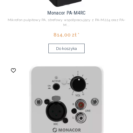
Monacor PA-M4RC
Mikrofon pulpitowy PA, strefowy współpracujący z PA-M224 oraz PA-
M...
814,00 zł *
Do koszyka