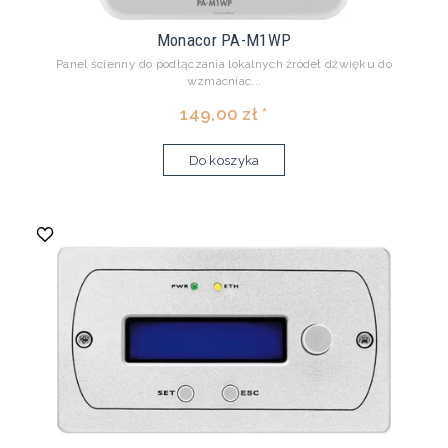
Monacor PA-M1WP
Panel ścienny do podłączania lokalnych źródeł dźwięku do
wzmacniac...
149,00 zł *
Do koszyka