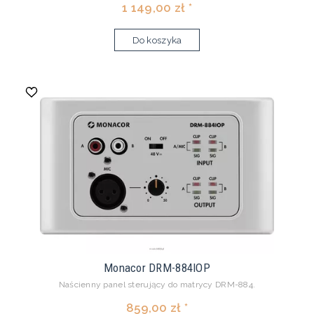
1 149,00 zł *
Do koszyka
Monacor DRM-884IOP
Naścienny panel sterujący do matrycy DRM-884.
859,00 zł *