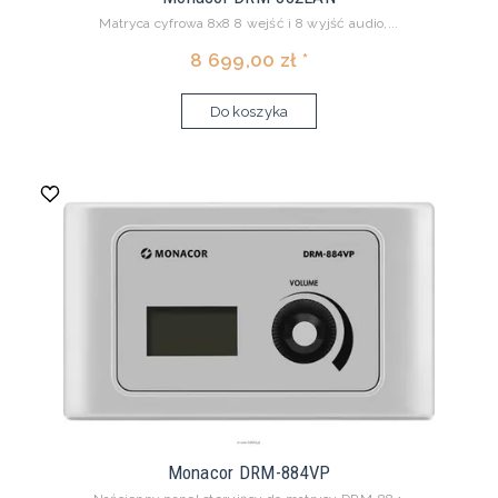
Matryca cyfrowa 8x8 8 wejść i 8 wyjść audio,...
8 699,00 zł *
Do koszyka
Monacor DRM-884VP