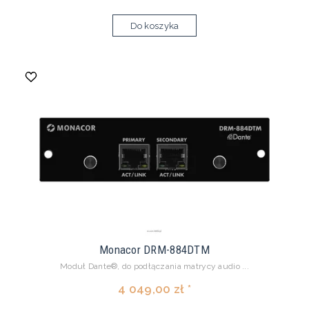
Do koszyka
Monacor DRM-884DTM
Moduł Dante®, do podłączania matrycy audio ...
4 049,00 zł *