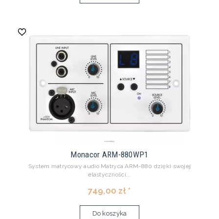
Monacor ARM-880WP1
System matrycowy audio Matryca ARM-880 dzięki swojej
elastyczności...
749,00 zł *
Do koszyka