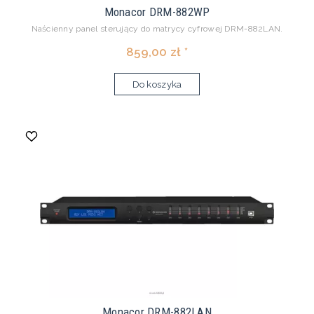
Monacor DRM-882WP
Naścienny panel sterujący do matrycy cyfrowej DRM-882LAN.
859,00 zł *
Do koszyka
Monacor DRM-882LAN