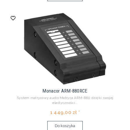
Monacor ARM-880RCE
System matrycowy audio Matryca ARM-880 dzięki swojej
elastyczności...
1 449,00 zł *
Do koszyka