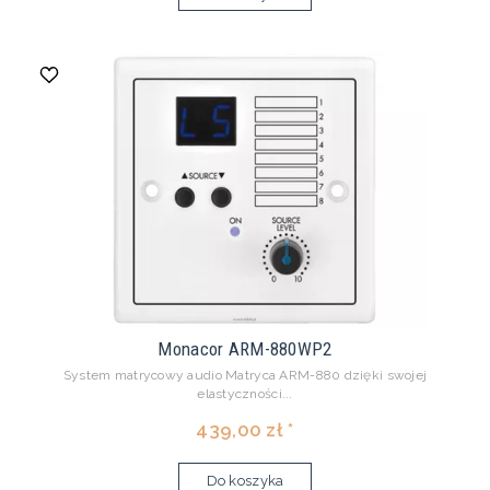
Monacor ARM-880WP2
System matrycowy audio Matryca ARM-880 dzięki swojej
elastyczności...
439,00 zł *
Do koszyka