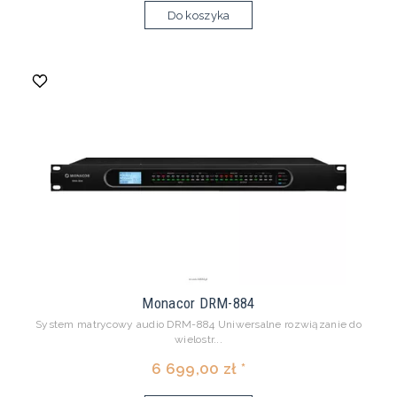
Do koszyka
Monacor DRM-884
System matrycowy audio DRM-884 Uniwersalne rozwiązanie do
wielostr...
6 699,00 zł *