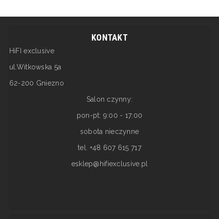
KONTAKT
HiFI exclusive
ul.Witkowska 5a
62-200 Gniezno
Salon czynny:
pon-pt: 9:00 - 17:00
sobota nieczynne
tel. +48 607 615 717
esklep@hifiexclusive.pl