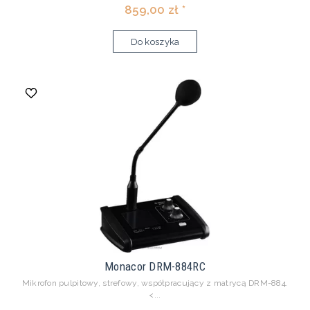
859,00 zł *
Do koszyka
Monacor DRM-884RC
Mikrofon pulpitowy, strefowy, współpracujący z matrycą DRM-884.
<...