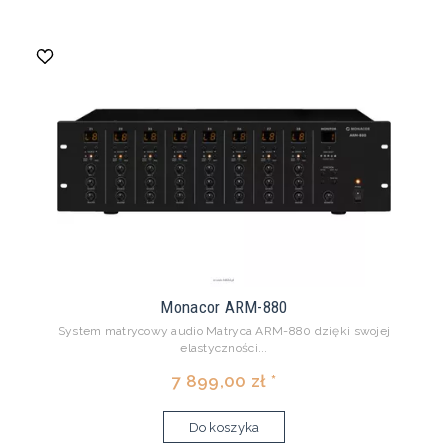
Monacor ARM-880
System matrycowy audio Matryca ARM-880 dzięki swojej
elastyczności...
7 899,00 zł *
Do koszyka