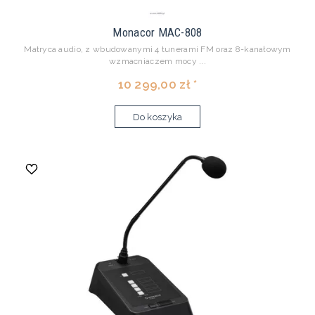
Monacor MAC-808
Matryca audio, z wbudowanymi 4 tunerami FM oraz 8-kanałowym
wzmacniaczem mocy ...
10 299,00 zł *
Do koszyka