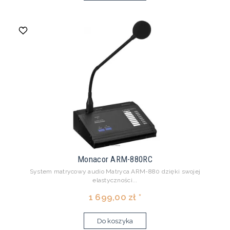
Monacor ARM-880RC
System matrycowy audio Matryca ARM-880 dzięki swojej
elastyczności...
1 699,00 zł *
Do koszyka