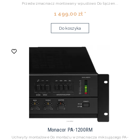
Przedwzmacniacz montowany wpustowo Do łączen...
1 499,00 zł *
Do koszyka
Monacor PA-1200RM
Uchwyty montażowe Do montażu wzmacniacza miksującego PA-