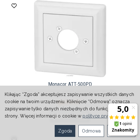
Monacor ATT-500PD
Ramka montażowa Do gniazd montażowych NEUTRI...
Klikając “Zgoda” akceptujesz zapisywanie wszystkich danych
94,00 zł *
cookie na twoim urządzeniu. Kliknięcie “Odmowa” oznacza
zapisywanie tylko danych niezbędnych do funkcjonowania
strony. Więcej informacji o cookie w
polityce prywatności
.
Do koszyka
Zgoda
Odmowa
Ustawienia