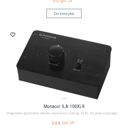
20,90 zł *
Do koszyka
Monacor ILA-100XLR
Regulator głośności stereo, pasywny (wersja XLR), do precyzyjnego ...
344,00 zł *