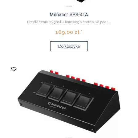
Monacor SPS-41A
Przełącznik sygnału liniowego stereo Do podł...
169,00 zł *
Do koszyka