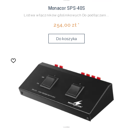
Monacor SPS-40S
Listwa włączników głośnikowych Do podłączani...
254,00 zł *
Do koszyka