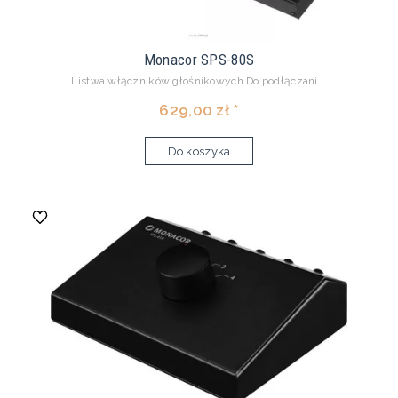
Monacor SPS-80S
Listwa włączników głośnikowych Do podłączani...
629,00 zł *
Do koszyka