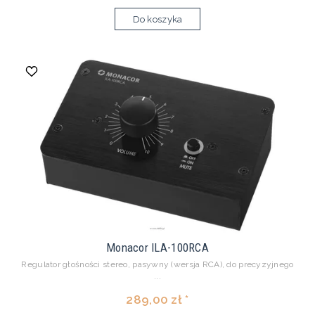
Do koszyka
Monacor ILA-100RCA
Regulator głośności stereo, pasywny (wersja RCA), do precyzyjnego
...
289,00 zł *