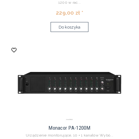
1200 w rac...
229,00 zł *
Do koszyka
Monacor PA-1200M
Urządzenie monitorujące, 10 + 1 kanałów Wybó...