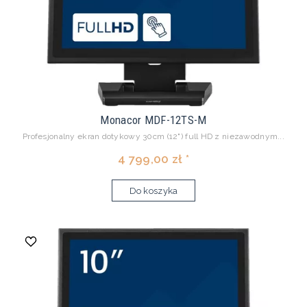
Monacor MDF-12TS-M
Profesjonalny ekran dotykowy 30cm (12") full HD z niezawodnym...
4 799,00 zł *
Do koszyka