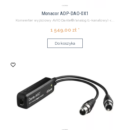
Monacor ADP-DAO-0X1
Konwerter wyjściowy AVIO Dante®/analog (1-kanałowy) <...
1 549,00 zł *
Do koszyka