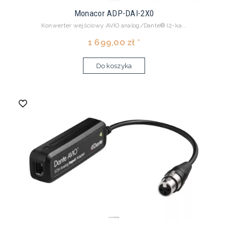
Monacor ADP-DAI-2X0
Konwerter wejściowy AVIO analog/Dante® (2-ka...
1 699,00 zł *
Do koszyka