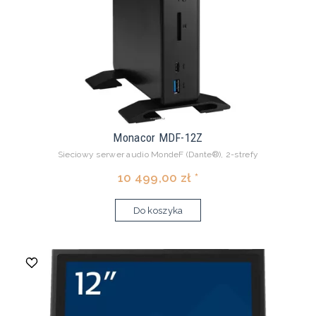
Monacor MDF-12Z
Sieciowy serwer audio MondeF (Dante®), 2-strefy
10 499,00 zł *
Do koszyka