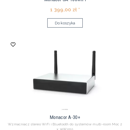
1 399,00 zł *
Do koszyka
Monacor A-30+
Wzmacniacz stereo WiFi i Bluetooth do systemów multi-room Moc 2
x 35Wrms