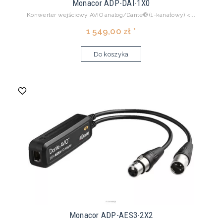
Monacor ADP-DAI-1X0
Konwerter wejściowy AVIO analog/Dante® (1-kanałowy) <...
1 549,00 zł *
Do koszyka
Monacor ADP-AES3-2X2