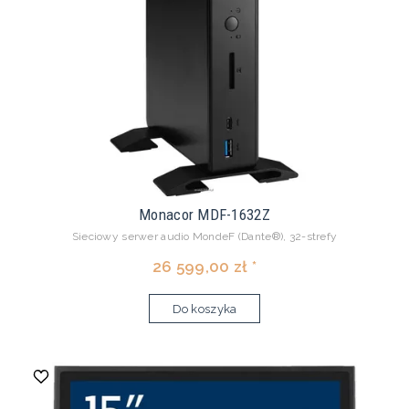
Monacor MDF-1632Z
Sieciowy serwer audio MondeF (Dante®), 32-strefy
26 599,00 zł *
Do koszyka