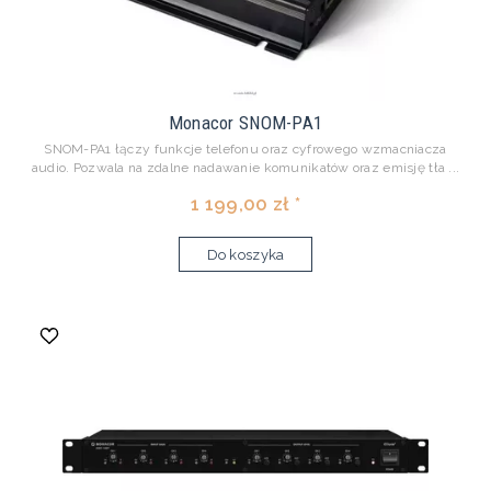
Monacor SNOM-PA1
SNOM-PA1 łączy funkcje telefonu oraz cyfrowego wzmacniacza
audio. Pozwala na zdalne nadawanie komunikatów oraz emisję tła ...
1 199,00 zł *
Do koszyka