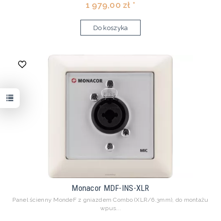
1 979,00 zł *
Do koszyka
Monacor MDF-INS-XLR
Panel ścienny MondeF z gniazdem Combo (XLR/6.3mm), do montażu
wpus...