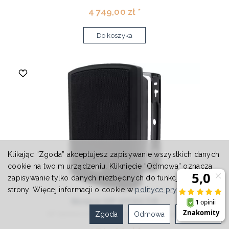
4 749,00 zł *
Do koszyka
Klikając “Zgoda” akceptujesz zapisywanie wszystkich danych
cookie na twoim urządzeniu. Kliknięcie “Odmowa” oznacza
zapisywanie tylko danych niezbędnych do funkcjonowania
strony. Więcej informacji o cookie w
polityce prywatności
.
Monacor SIP-SPEAK/SW
Zgoda
Odmowa
Ustawienia
SIP Speakers from 2N® For playing live mess...