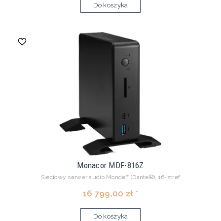
Do koszyka
Monacor MDF-816Z
Sieciowy serwer audio MondeF (Dante®), 16-stref
16 799,00 zł *
Do koszyka