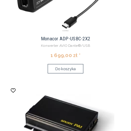
Monacor ADP-USBC-2X2
Konwerter AVIO Dante®/USB
1 699,00 zł *
Do koszyka