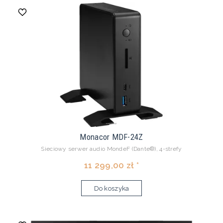
Monacor MDF-24Z
Sieciowy serwer audio MondeF (Dante®), 4-strefy
11 299,00 zł *
Do koszyka