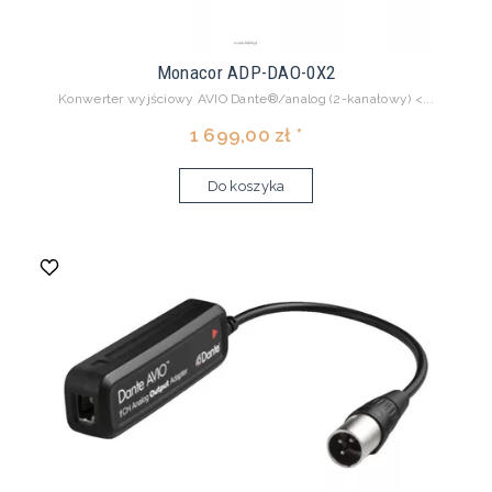
Monacor ADP-DAO-0X2
Konwerter wyjściowy AVIO Dante®/analog (2-kanałowy) <...
1 699,00 zł *
Do koszyka