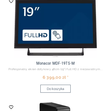
Monacor MDF-19TS-M
Profesjonalny ekran dotykowy 48cm (19") full HD z niezawodnym...
6 399,00 zł *
Do koszyka