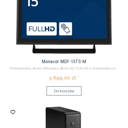
Monacor MDF-15TS-M
Profesjonalny ekran dotykowy 38cm (15") full HD z niezawodnym...
5 699,00 zł *
Do koszyka