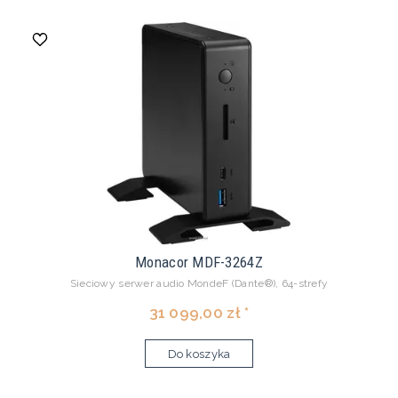
Monacor MDF-3264Z
Sieciowy serwer audio MondeF (Dante®), 64-strefy
31 099,00 zł *
Do koszyka