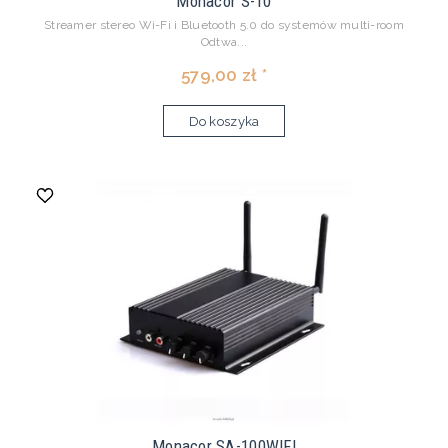
Monacor S-10
Streamer stereo Wi-Fi i Bluetooth 5.0 do systemów multi-room
Odtwa...
579,00 zł *
Do koszyka
Monacor SA-100WIFI