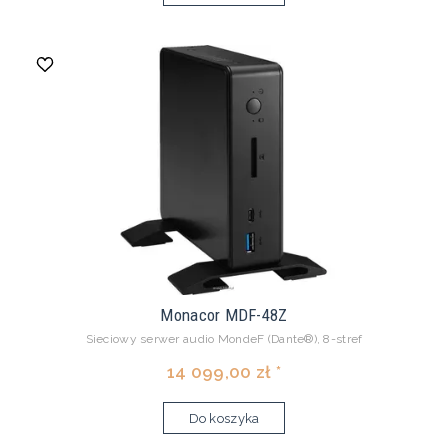
Monacor MDF-48Z
Sieciowy serwer audio MondeF (Dante®), 8-stref
14 099,00 zł *
Do koszyka