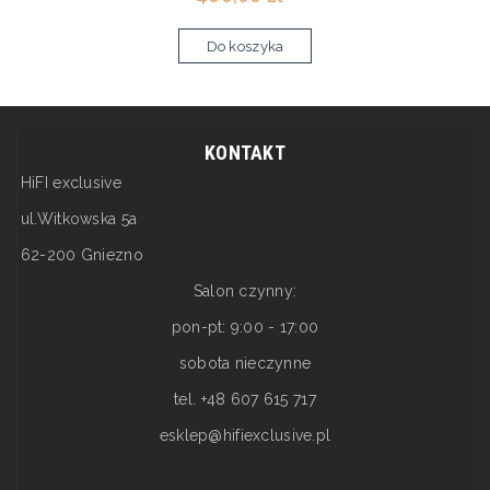
Do koszyka
KONTAKT
HiFI exclusive
ul.Witkowska 5a
62-200 Gniezno
Salon czynny:
pon-pt: 9:00 - 17:00
sobota nieczynne
tel. +48 607 615 717
esklep@hifiexclusive.pl