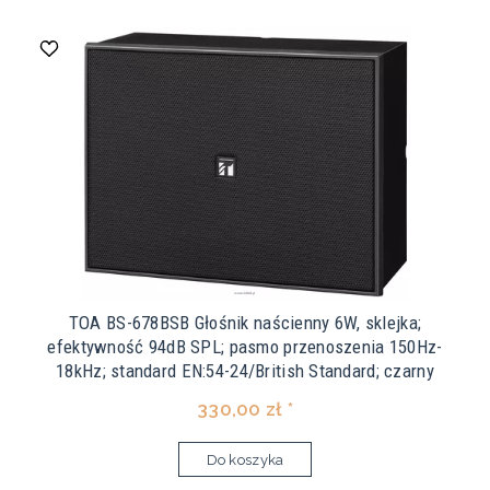
TOA BS-678BSB Głośnik naścienny 6W, sklejka;
efektywność 94dB SPL; pasmo przenoszenia 150Hz-
18kHz; standard EN:54-24/British Standard; czarny
330,00 zł *
Do koszyka