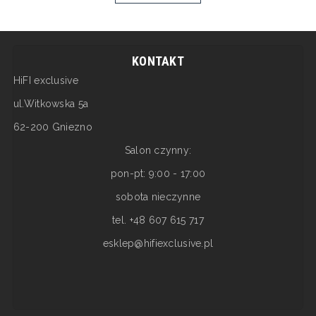
KONTAKT
HiFI exclusive
ul.Witkowska 5a
62-200 Gniezno
Salon czynny:
pon-pt: 9:00 - 17:00
sobota nieczynne
tel. +48 607 615 717
esklep@hifiexclusive.pl